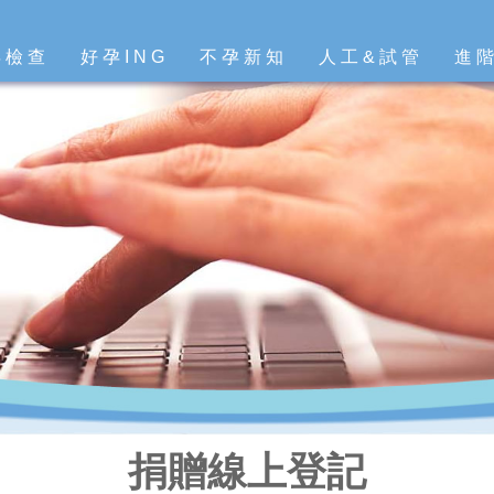
孕檢查
好孕ING
不孕新知
人工&試管
進
捐贈線上登記