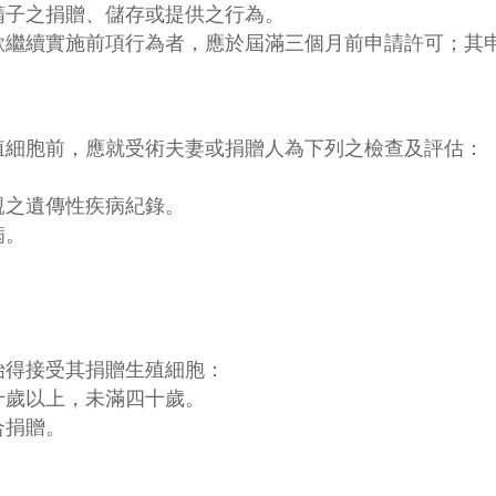
精子之捐贈、儲存或提供之行為。
欲繼續實施前項行為者，應於屆滿三個月前申請許可；其
殖細胞前，應就受術夫妻或捐贈人為下列之檢查及評估：
親之遺傳性疾病紀錄。
病。
始得接受其捐贈生殖細胞：
十歲以上，未滿四十歲。
合捐贈。