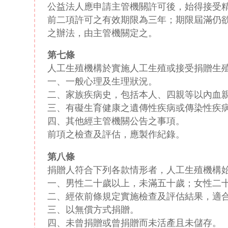
公益法人應申請主管機關許可後，始得接受
前二項許可之有效期限為三年；期限屆滿仍
之辦法，由主管機關定之。
第七條
人工生殖機構於實施人工生殖或接受捐贈生
一、一般心理及生理狀況。
二、家族疾病史，包括本人、四親等以內血
三、有礙生育健康之遺傳性疾病或傳染性疾
四、其他經主管機關公告之事項。
前項之檢查及評估，應製作紀錄。
第八條
捐贈人符合下列各款情形者，人工生殖機構
一、男性二十歲以上，未滿五十歲；女性二
二、經依前條規定實施檢查及評估結果，適
三、以無償方式捐贈。
四、未曾捐贈或曾捐贈而未活產且未儲存。