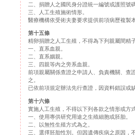
二、捐贈人之國民身分證統一編號或護照號
三、人工生殖施術情形。
醫療機構依受術夫妻要求提供前項病歷複製
第十五條
精卵捐贈之人工生殖，不得為下列親屬間精
一、直系血親。
二、直系姻親。
三、四親等內之旁系血親。
前項親屬關係查證之申請人、負責機關、查
之。
已依前項規定辦法先行查證，因資料錯誤或
第十六條
實施人工生殖，不得以下列各款之情形或方
一、使用專供研究用途之生殖細胞或胚胎。
二、以無性生殖方式為之。
三、選擇胚胎性別。但因遺傳疾病之原因，