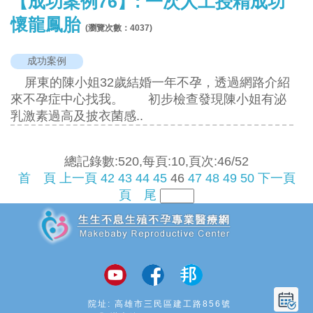
【成功案例76】: 一次人工授精成功
懷龍鳳胎
(瀏覽次數：
4037
)
成功案例
屏東的陳小姐32歲結婚一年不孕，透過網路介紹
來不孕症中心找我。 初步檢查發現陳小姐有泌
乳激素過高及披衣菌感..
總記錄數:520,每頁:10,頁次:46/52
首 頁
上一頁
42
43
44
45
46
47
48
49
50
下一頁
頁 尾
追加JS
院址: 高雄市三民區建工路856號