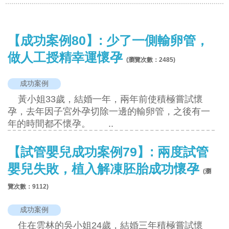
【成功案例80】: 少了一側輸卵管，
做人工授精幸運懷孕
(瀏覽次數：
2485
)
成功案例
黃小姐33歲，結婚一年，兩年前使積極嘗試懷
孕，去年因子宮外孕切除一邊的輸卵管，之後有一
年的時間都不懷孕。 ..
【試管嬰兒成功案例79】: 兩度試管
嬰兒失敗，植入解凍胚胎成功懷孕
(瀏
覽次數：
9112
)
成功案例
住在雲林的吳小姐24歲，結婚三年積極嘗試懷