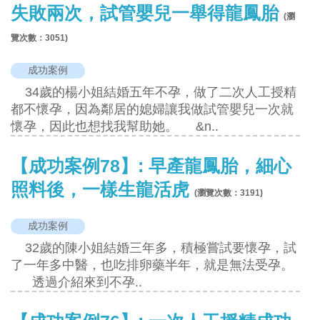
失敗兩次，試管嬰兒一舉得龍鳳胎
(瀏
覽次數：
3051
)
成功案例
34歲的楊小姐結婚五年不孕，做了二次人工授精
都不懷孕，因為鄰居的媳婦讓我做試管嬰兒一次就
懷孕，因此也想找我幫助她。 &n..
【成功案例78】: 早產龍鳳胎，細心
照料後，一樣生龍活虎
(瀏覽次數：
3191
)
成功案例
32歲的陳小姐結婚三年多，積極嘗試要懷孕，試
了一年多中醫，也吃排卵藥半年，就是無法受孕。
透過介紹來到不孕..