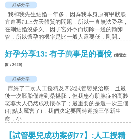
好孕分享
我和我先生結婚一年多，因為我本身原有甲狀腺
亢進再加上先天體質的問題，所以一直無法受孕，
在剛結婚沒多久，因子宮外孕而切除一邊的輸卵
管，所以懷孕的機率是比一般人還要低，剛開..
好孕分享13: 有子萬事足的喜悅
(瀏覽次
數：
2629
)
好孕分享
歷經了二次人工授精及四次試管嬰兒治療，且最
後一次胚胎僅達到桑椹胚，但我患有肌腺症的高齡
老婆大人仍然成功懷孕了；最重要的是還一次三個
(有點太厲害了)，我們決定要同時迎接三個新生
命，小..
【試管嬰兒成功案例77】:人工授精