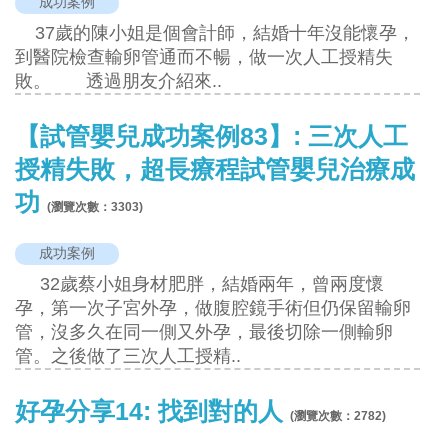
成功案例
37歲的陳小姐是個會計師，結婚十年沒能懷孕，
到醫院檢查輸卵管通而不暢，做一次人工授精失
敗。 透過朋友介紹來..
【試管嬰兒成功案例83】: 三次人工
授精失敗，超長療程試管嬰兒治療成
功
(瀏覽次數：
3303
)
成功案例
32歲蔡小姐身材肥胖，結婚兩年，曾兩度懷
孕，第一次子宮外孕，做腹腔鏡手術但仍保留輸卵
管，沒多久在同一側又外孕，最後切除一側輸卵
管。之後做了三次人工授精..
好孕分享14: 找到對的人
(瀏覽次數：
2782
)