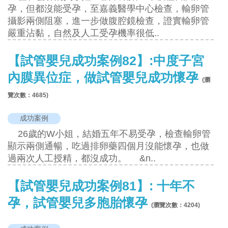
孕，但都沒能受孕，至嘉義醫學中心檢查，輸卵管
攝影兩側阻塞，進一步做腹腔鏡檢查，證實輸卵管
嚴重沾黏，自然及人工受孕機率很低..
【試管嬰兒成功案例82】:中度子宮
內膜異位症，做試管嬰兒成功懷孕
(瀏
覽次數：
4685
)
成功案例
26歲的W小姐，結婚五年不易受孕，檢查輸卵管
顯示兩側通暢，吃過排卵藥四個月沒能懷孕，也做
過兩次人工授精，都沒成功。 &n..
【試管嬰兒成功案例81】: 十年不
孕，試管嬰兒多胞胎懷孕
(瀏覽次數：
4204
)