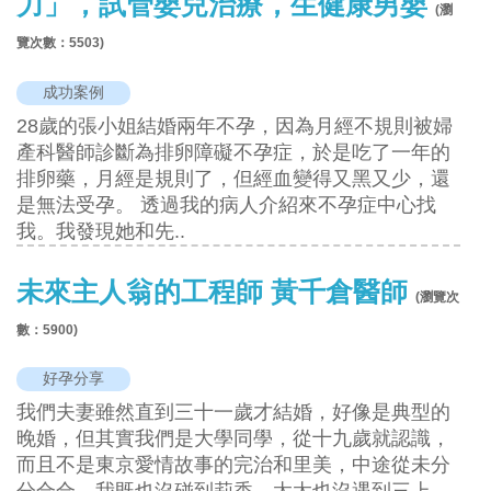
力」，試管嬰兒治療，生健康男嬰
(瀏
覽次數：
5503
)
成功案例
28歲的張小姐結婚兩年不孕，因為月經不規則被婦
產科醫師診斷為排卵障礙不孕症，於是吃了一年的
排卵藥，月經是規則了，但經血變得又黑又少，還
是無法受孕。 透過我的病人介紹來不孕症中心找
我。我發現她和先..
未來主人翁的工程師 黃千倉醫師
(瀏覽次
數：
5900
)
好孕分享
我們夫妻雖然直到三十一歲才結婚，好像是典型的
晚婚，但其實我們是大學同學，從十九歲就認識，
而且不是東京愛情故事的完治和里美，中途從未分