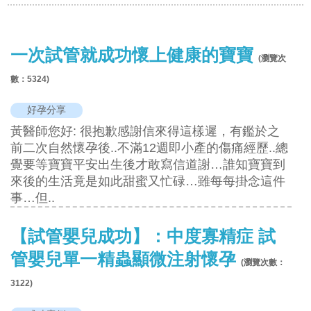
一次試管就成功懷上健康的寶寶
(瀏覽次
數：
5324
)
好孕分享
黃醫師您好: 很抱歉感謝信來得這樣遲，有鑑於之
前二次自然懷孕後..不滿12週即小產的傷痛經歷..總
覺要等寶寶平安出生後才敢寫信道謝…誰知寶寶到
來後的生活竟是如此甜蜜又忙碌…雖每每掛念這件
事…但..
【試管嬰兒成功】：中度寡精症 試
管嬰兒單一精蟲顯微注射懷孕
(瀏覽次數：
3122
)