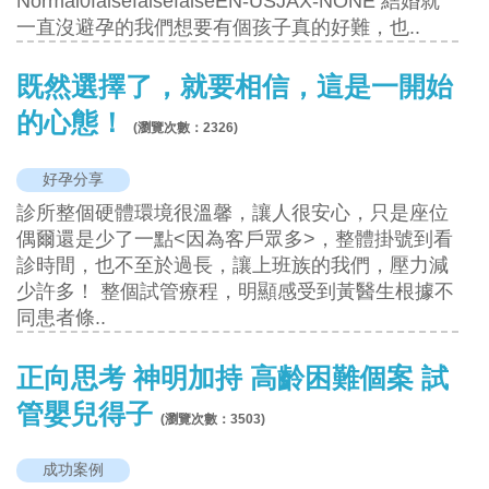
Normal0falsefalsefalseEN-USJAX-NONE 結婚就
一直沒避孕的我們想要有個孩子真的好難，也..
既然選擇了，就要相信，這是一開始
的心態！
(瀏覽次數：
2326
)
好孕分享
診所整個硬體環境很溫馨，讓人很安心，只是座位
偶爾還是少了一點<因為客戶眾多>，整體掛號到看
診時間，也不至於過長，讓上班族的我們，壓力減
少許多！ 整個試管療程，明顯感受到黃醫生根據不
同患者條..
正向思考 神明加持 高齡困難個案 試
管嬰兒得子
(瀏覽次數：
3503
)
成功案例