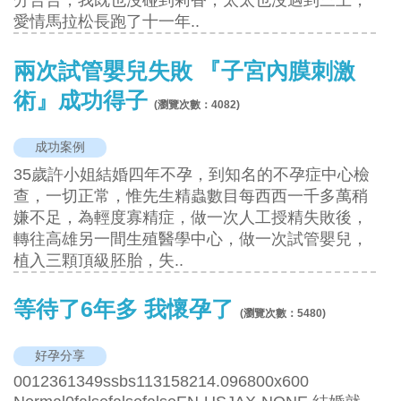
分合合，我既也沒碰到莉香，太太也沒遇到三上，
愛情馬拉松長跑了十一年..
兩次試管嬰兒失敗 『子宮內膜刺激
術』成功得子
(瀏覽次數：
4082
)
成功案例
35歲許小姐結婚四年不孕，到知名的不孕症中心檢
查，一切正常，惟先生精蟲數目每西西一千多萬稍
嫌不足，為輕度寡精症，做一次人工授精失敗後，
轉往高雄另一間生殖醫學中心，做一次試管嬰兒，
植入三顆頂級胚胎，失..
等待了6年多 我懷孕了
(瀏覽次數：
5480
)
好孕分享
0012361349ssbs113158214.096800x600