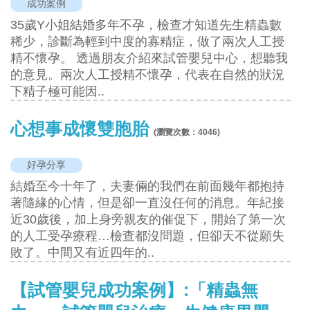
成功案例
35歲Y小姐結婚多年不孕，檢查才知道先生精蟲數
稀少，診斷為輕到中度的寡精症，做了兩次人工授
精不懷孕。 透過朋友介紹來試管嬰兒中心，想聽我
的意見。兩次人工授精不懷孕，代表在自然的狀況
下精子極可能因..
心想事成懷雙胞胎
(瀏覽次數：
4046
)
好孕分享
結婚至今十年了，夫妻倆的我們在前面幾年都抱持
著隨緣的心情，但是卻一直沒任何的消息。年紀接
近30歲後，加上身旁親友的催促下，開始了第一次
的人工受孕療程…檢查都沒問題，但卻天不從願失
敗了。中間又有近四年的..
【試管嬰兒成功案例】:「精蟲無