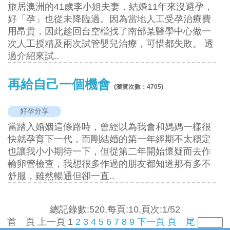
旅居澳洲的41歲李小姐夫妻，結婚11年來沒避孕，
好「孕」也從未降臨過。因為當地人工受孕治療費
用昂貴，因此趁回台空檔找了南部某醫學中心做一
次人工授精及兩次試管嬰兒治療，可惜都失敗。 透
過介紹來試..
再給自己一個機會
(瀏覽次數：
4705
)
好孕分享
當踏入婚姻這條路時，曾經以為我會和媽媽一樣很
快就孕育下一代，而剛結婚的第一年經期不太穩定
也讓我小小期待一下，但從第二年開始懷疑而去作
輸卵管檢查，我想很多作過的朋友都知道那有多不
舒服，雖然暢通但卻一直..
總記錄數:520,每頁:10,頁次:1/52
首 頁
上一頁
1
2
3
4
5
6
7
8
9
下一頁
頁 尾