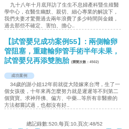
九十八年十月底拜訪了生生不息婦產科暨生殖醫
學中心，在醫生幽默、親切、細心專業的解說下，
我們夫妻才驚覺過去兩年浪費了多少時間與金錢，
過去那些不確定、害怕、擔心..
【試管嬰兒成功案例55】: 兩側輸卵
管阻塞，重建輸卵管手術半年未果，
試管嬰兒再添雙胞胎
(瀏覽次數：
4502
)
成功案例
34歲的謝小姐12年前就從大陸嫁來台灣，生了一
個女孩後，十年來再怎麼努力就是遲遲等不到第二
個寶寶。求神拜佛、偏方、中藥...等所有非醫療的
方法都嘗試過，也都沒有好..
總記錄數:520,每頁:10,頁次:48/52