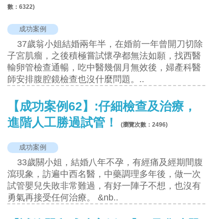
數：
6322
)
成功案例
37歲翁小姐結婚兩年半，在婚前一年曾開刀切除
子宮肌瘤，之後積極嘗試懷孕都無法如願，找西醫
輸卵管檢查通暢，吃中醫幾個月無效後，婦產科醫
師安排腹腔鏡檢查也沒什麼問題。..
【成功案例62】:仔細檢查及治療，
進階人工勝過試管！
(瀏覽次數：
2496
)
成功案例
33歲關小姐，結婚八年不孕，有經痛及經期間腹
瀉現象，訪遍中西名醫，中藥調理多年後，做一次
試管嬰兒失敗非常難過，有好一陣子不想，也沒有
勇氣再接受任何治療。 &nb..