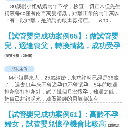
30歲楊小姐結婚兩年不孕，檢查一切正常但先生
精液每cc僅有兩百萬隻精蟲，距離正常的兩千萬以
上有一段距離，是所謂的嚴重寡精症。 &nb..
【試管嬰兒成功案例65】: 做試管嬰
兒，適逢喪父，轉換情緒，成功受孕
(瀏覽次數：
2945
)
成功案例
M小姐屏東人，25歲結婚，來求診時已經是36歲
了，過去11年來不曾避孕也不曾懷孕，5年前吃過
排卵藥打排卵針，試了幾個月沒懷孕，難過之餘，
把自己封鎖起來，連看醫師的勇氣都沒有。..
【試管嬰兒成功案例61】: 高齡不孕
婦女，試管嬰兒懷孕機會比較高
(瀏覽次