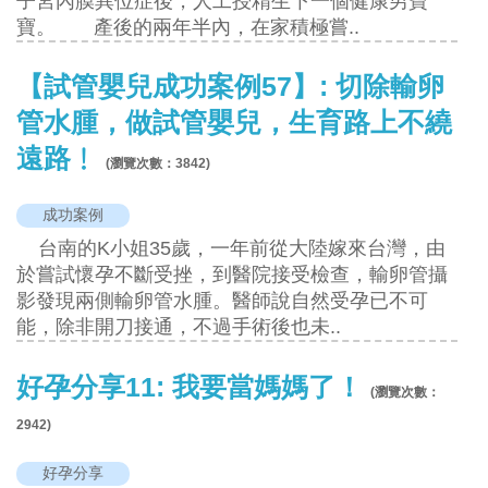
子宮內膜異位症後，人工授精生下一個健康男寶
寶。 產後的兩年半內，在家積極嘗..
【試管嬰兒成功案例57】: 切除輸卵
管水腫，做試管嬰兒，生育路上不繞
遠路﹗
(瀏覽次數：
3842
)
成功案例
台南的K小姐35歲，一年前從大陸嫁來台灣，由
於嘗試懷孕不斷受挫，到醫院接受檢查，輸卵管攝
影發現兩側輸卵管水腫。醫師說自然受孕已不可
能，除非開刀接通，不過手術後也未..
好孕分享11: 我要當媽媽了！
(瀏覽次數：
2942
)
好孕分享