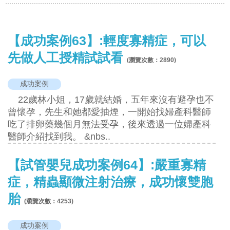
【成功案例63】:輕度寡精症，可以
先做人工授精試試看
(瀏覽次數：
2890
)
成功案例
22歲林小姐，17歲就結婚，五年來沒有避孕也不
曾懷孕，先生和她都愛抽煙，一開始找婦產科醫師
吃了排卵藥幾個月無法受孕，後來透過一位婦產科
醫師介紹找到我。 &nbs..
【試管嬰兒成功案例64】:嚴重寡精
症，精蟲顯微注射治療，成功懷雙胞
胎
(瀏覽次數：
4253
)
成功案例