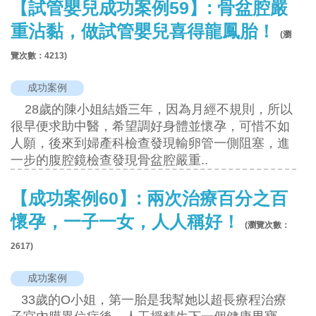
【試管嬰兒成功案例59】: 骨盆腔嚴
重沾黏，做試管嬰兒喜得龍鳳胎！
(瀏
覽次數：
4213
)
成功案例
28歲的陳小姐結婚三年，因為月經不規則，所以
很早便求助中醫，希望調好身體並懷孕，可惜不如
人願，後來到婦產科檢查發現輸卵管一側阻塞，進
一步的腹腔鏡檢查發現骨盆腔嚴重..
【成功案例60】: 兩次治療百分之百
懷孕，一子一女，人人稱好！
(瀏覽次數：
2617
)
成功案例
33歲的O小姐，第一胎是我幫她以超長療程治療