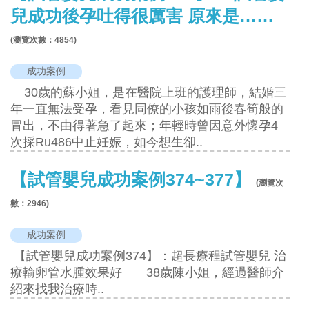
兒成功後孕吐得很厲害 原來是……
(瀏覽次數：
4854
)
成功案例
30歲的蘇小姐，是在醫院上班的護理師，結婚三
年一直無法受孕，看見同僚的小孩如雨後春筍般的
冒出，不由得著急了起來；年輕時曾因意外懷孕4
次採Ru486中止妊娠，如今想生卻..
【試管嬰兒成功案例374~377】
(瀏覽次
數：
2946
)
成功案例
【試管嬰兒成功案例374】：超長療程試管嬰兒 治
療輸卵管水腫效果好 38歲陳小姐，經過醫師介
紹來找我治療時..