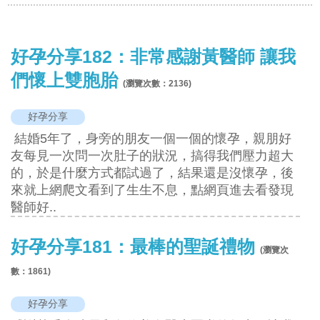
好孕分享182：非常感謝黃醫師 讓我
們懷上雙胞胎
(瀏覽次數：
2136
)
好孕分享
結婚5年了，身旁的朋友一個一個的懷孕，親朋好
友每見一次問一次肚子的狀況，搞得我們壓力超大
的，於是什麼方式都試過了，結果還是沒懷孕，後
來就上網爬文看到了生生不息，點網頁進去看發現
醫師好..
好孕分享181：最棒的聖誕禮物
(瀏覽次
數：
1861
)
好孕分享