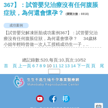
367】：試管嬰兒治療沒有任何腹脹
症狀，為何還會懷孕？
(瀏覽次數：
6918
)
成功案例
【試管嬰兒解凍胚胎成功案例367】：試管嬰兒治
療沒有任何腹脹症狀，為何還會懷孕？ 34歲林
小姐年輕時曾做一次人工授精成功生一子，..
總記錄數:520,每頁:10,頁次:10/52
首 頁
上一頁
6
7
8
9
10
11
12
13
14
下一頁
頁 尾
追加JS