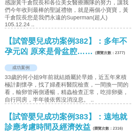
感謝黃千倉院長和各位美女醫療團隊的努力，讓我
們今年收到最棒的聖誕禮物，就是兩個小寶寶，黃
千倉院長您是我們永遠的Superman(超人)
105.12.24 ..
【試管嬰兒成功案例382】：多年不
孕元凶 原來是骨盆腔……
(瀏覽次數：
2377
)
成功案例
33歲的何小姐9年前就結婚屬於早婚，近五年來積
極計劃懷孕，找了婦產科醫院檢查，一間換一間的
看，輸卵管兩側通暢，精蟲檢查正常，吃排卵藥，
自行同房，半年後依舊沒消沒息。 ..
【試管嬰兒成功案例383】：遠地就
診應考慮時間及經濟效益
(瀏覽次數：
2316
)