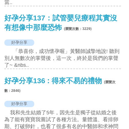
當..
好孕分享137：試管嬰兒療程其實沒
有想像中那麼恐怖
(瀏覽次數：
3229
)
好孕分享
「恭喜你，成功懷孕喔」黃醫師誠摯地說! 聽到
別人無數次的掌聲後，這一次，終於是我們的掌聲
了~ &nbs..
好孕分享136 : 得來不易的禮物
(瀏覽次
數：
2846
)
好孕分享
我和先生結婚了5年，因先生是獨子從結婚之後
為了能有寶寶我嘗試了各種方法。量體溫、看排卵
期、打破卵針，也看了很多有名的中醫師和求神問