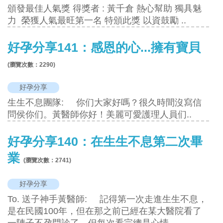
頒發最佳人氣獎 得獎者 : 黃千倉 熱心幫助 獨具魅
力 榮獲人氣最旺第一名 特頒此獎 以資鼓勵 ..
好孕分享141：感恩的心...擁有寶貝
(瀏覽次數：
2290
)
好孕分享
生生不息團隊: 你们大家好嗎？很久時間沒寫信
問侯你们。黃醫師你好！美麗可愛護理人員们..
好孕分享140：在生生不息第二次畢
業
(瀏覽次數：
2741
)
好孕分享
To. 送子神手黃醫師: 記得第一次走進生生不息，
是在民國100年，但在那之前已經在某大醫院看了