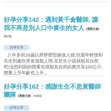
好孕分享142：遇到黃千倉醫師, 讓
我不再是別人口中麥生的女人
(瀏覽次數：
3679
)
好孕分享
八年多前26歲以胖胖體型嫁做人婦,但還年輕便和
先生到處吃美食遊戲人間,至於生小孩就順其自然
吧!沒想到我的體重也很順其自然的爬升至100公斤,
體重上升年齡也上升,..
好孕分享162：感謝生生不息黃醫師
團隊
(瀏覽次數：
3164
)
好孕分享