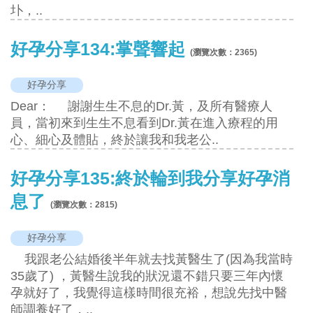
圤，..
好孕分享134:掌聲響起
(瀏覽次數：
2365
)
好孕分享
Dear： 謝謝生生不息的Dr.黃，及所有醫療人
員，當初來到生生不息看到Dr.黃在進入療程的用
心、細心及體貼，終於讓我和我老公..
好孕分享135:終於輪到我分享好孕消
息了
(瀏覽次數：
2815
)
好孕分享
我跟老公結婚後半年就去找黃醫生了(因為我當時
35歲了) ，黃醫生說我的狀況還不錯只要三年內懷
孕就好了，我覺得這樣時間很充裕，想說先找中醫
師調養好了，..