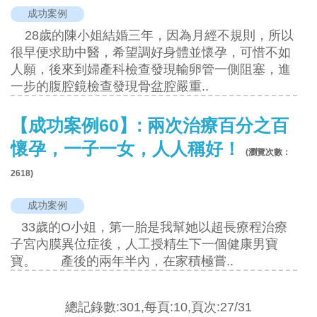
成功案例
28歲的陳小姐結婚三年，因為月經不規則，所以
很早便求助中醫，希望調好身體並懷孕，可惜不如
人願，後來到婦產科檢查發現輸卵管一側阻塞，進
一步的腹腔鏡檢查發現骨盆腔嚴重..
【成功案例60】: 兩次治療百分之百
懷孕，一子一女，人人稱好！
(瀏覽次數：
2618
)
成功案例
33歲的O小姐，第一胎是我幫她以超長療程治療
子宮內膜異位症後，人工授精生下一個健康男寶
寶。 產後的兩年半內，在家積極嘗..
總記錄數:301,每頁:10,頁次:27/31