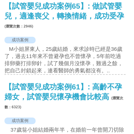
【試管嬰兒成功案例65】: 做試管嬰
兒，適逢喪父，轉換情緒，成功受孕
(瀏覽次數：
2946
)
成功案例
M小姐屏東人，25歲結婚，來求診時已經是36歲
了，過去11年來不曾避孕也不曾懷孕，5年前吃過
排卵藥打排卵針，試了幾個月沒懷孕，難過之餘，
把自己封鎖起來，連看醫師的勇氣都沒有。..
【試管嬰兒成功案例61】: 高齡不孕
婦女，試管嬰兒懷孕機會比較高
(瀏覽次
數：
6323
)
成功案例
37歲翁小姐結婚兩年半，在婚前一年曾開刀切除