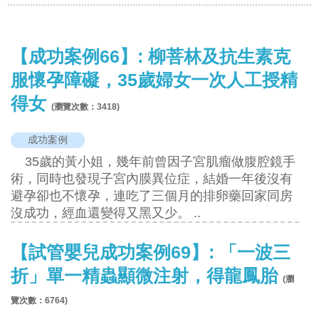
【成功案例66】: 柳菩林及抗生素克
服懷孕障礙，35歲婦女一次人工授精
得女
(瀏覽次數：
3418
)
成功案例
35歲的黃小姐，幾年前曾因子宮肌瘤做腹腔鏡手
術，同時也發現子宮內膜異位症，結婚一年後沒有
避孕卻也不懷孕，連吃了三個月的排卵藥回家同房
沒成功，經血還變得又黑又少。 ..
【試管嬰兒成功案例69】: 「一波三
折」單一精蟲顯微注射，得龍鳳胎
(瀏
覽次數：
6764
)