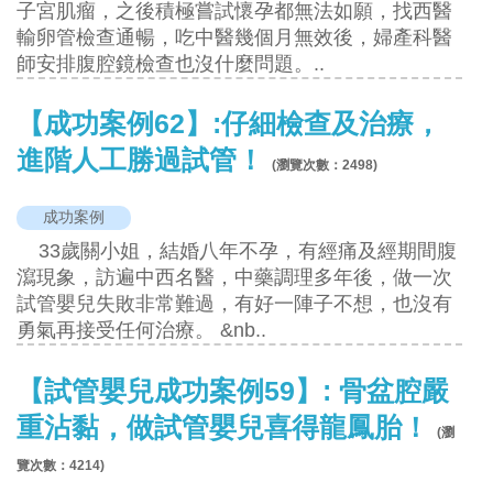
子宮肌瘤，之後積極嘗試懷孕都無法如願，找西醫
輸卵管檢查通暢，吃中醫幾個月無效後，婦產科醫
師安排腹腔鏡檢查也沒什麼問題。..
【成功案例62】:仔細檢查及治療，
進階人工勝過試管！
(瀏覽次數：
2498
)
成功案例
33歲關小姐，結婚八年不孕，有經痛及經期間腹
瀉現象，訪遍中西名醫，中藥調理多年後，做一次
試管嬰兒失敗非常難過，有好一陣子不想，也沒有
勇氣再接受任何治療。 &nb..
【試管嬰兒成功案例59】: 骨盆腔嚴
重沾黏，做試管嬰兒喜得龍鳳胎！
(瀏
覽次數：
4214
)