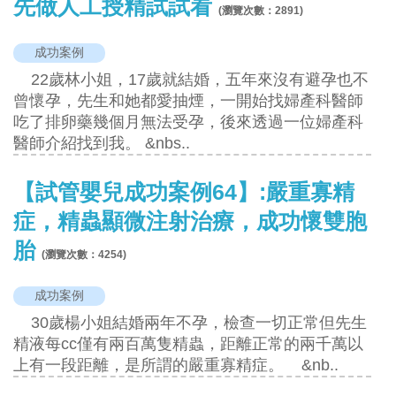
先做人工授精試試看
(瀏覽次數：
2891
)
成功案例
22歲林小姐，17歲就結婚，五年來沒有避孕也不
曾懷孕，先生和她都愛抽煙，一開始找婦產科醫師
吃了排卵藥幾個月無法受孕，後來透過一位婦產科
醫師介紹找到我。 &nbs..
【試管嬰兒成功案例64】:嚴重寡精
症，精蟲顯微注射治療，成功懷雙胞
胎
(瀏覽次數：
4254
)
成功案例
30歲楊小姐結婚兩年不孕，檢查一切正常但先生
精液每cc僅有兩百萬隻精蟲，距離正常的兩千萬以
上有一段距離，是所謂的嚴重寡精症。 &nb..