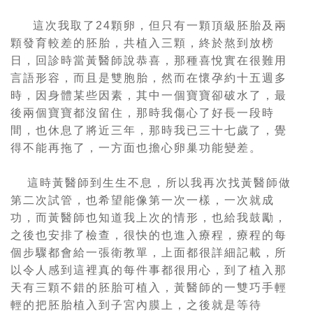
這次我取了
24
顆卵，但只有一顆頂級胚胎及兩
顆發育較差的胚胎，共植入三顆，終於熬到放榜
日，回診時當黃醫師說恭喜，那種喜悅實在很難用
言語形容，而且是雙胞胎，然而
在
懷孕約十五週多
時，因身體某些因素，其中一個寶寶卻破水了，最
後兩個寶寶都沒留住，那時我傷心了好長一段時
間，也休息了將近三年，那時我
已
三十七歲了，覺
得不能再拖了，一方面也擔心卵巢功能變差。
這時黃醫師
到生生不息
，所以我再次找黃醫師做
第二次試管，也希望能像第一次一樣，一次就成
功，而黃醫師也知道我上次的情形，也給我鼓勵，
之後也安排了檢查，很快的也進入療程，療程的每
個步驟都會給一張衛教單，上面都很詳細記載，所
以令人感到這裡真的每件事都很用心，到了植入那
天有三顆不錯的胚胎可植入，黃醫師的一雙巧手輕
輕的把胚胎植入到子宮內膜上，之後就是等待