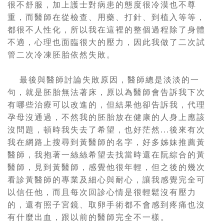
很不舒服，加上護士對病患的態度很冷漠也不尊
重，而醫師在從檢查、用藥、打針、到植入等等，
都很不人性化，所以我在這裡的整個過程除了身體
不適，心理也面臨很大的壓力，因此我做了二次試
管二次冷凍胚胎依然失敗。
最後與醫師討論失敗原因，醫師總是淡淡的一
句，就是胚胎無法著床，原以為醫師會告訴我下次
有哪些治療可以改進的，但結果他卻告訴我，代理
孕母沒通過，不然我的胚胎放在健康的人身上應該
沒問題，頓時我失去了希望，也好茫然
...
後來有次
我在網路上搜尋到黃醫師的名字，好多姊妹推薦黃
醫師，我抱著一絲絲希望去找當時還在阮綜合的黃
醫師，見到黃醫師
，
感覺他很年輕，但之後的幾次
看診黃醫師的專業及細心與耐心，讓我感覺完全可
以信任他，而且每次回診心情是很輕鬆沒有壓力
的，還有照子宮鏡
、
取卵手術都不會感到疼痛也沒
有什麼出血，跟以前的醫師完全不一樣。