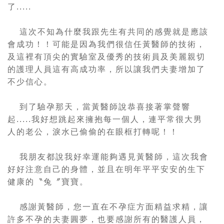
了
.....
這次不知為什麼我跟先生有共同的感覺就是應該
會成功！！可能是因為我們很信任黃醫師的技術，
及這裡有頂尖的實驗室及優秀的技術員及美麗親切
的護理人員這有高成功率，所以讓我們夫妻增加了
不少信心。
到了驗孕那天，當黃醫師說恭喜接著掌聲響
起
.....
我好想跳起來擁抱每一個人，連平常很大男
人的老公，淚水已偷偷的在眼框打轉呢！！
我朋友都說我好幸運能夠遇見黃醫師，這次我會
好好注意自己的身體，並且在明年平平安安的生下
健康的〝兔〞寶寶。
感謝黃醫師，您一直
在
不孕症方面精益求精，讓
許多不孕的夫妻圓夢，
也
要感謝所有的醫護人員，