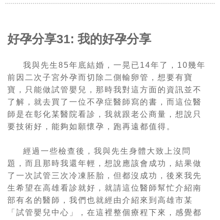
好孕分享31: 我的好孕分享
我與先生
85
年底結婚，一晃已
14
年了，
10
幾年
前因二次子宮外孕而切除二側輸卵管，想要有寶
寶，只能做試管嬰兒，那時我對這方面的資訊並不
了解，就去買了一位不孕症醫師寫的書，而這位醫
師是在彰化某醫院看診，我就跟老公商量，想說只
要技術好，能夠如願懷孕，跑再遠都值得
。
經過一些檢查後，我與先生身體大致上沒問
題，而且那時我還年輕，想說應該會成功，結果做
了一次試管三次冷凍胚胎，但都沒成功，後來我先
生希望在高雄看診就好，就請這位醫師幫忙介紹南
部有名的醫師，我們也就經由介紹來到高雄市某
「試管嬰兒中心」，在這裡整個療程下來，感覺都