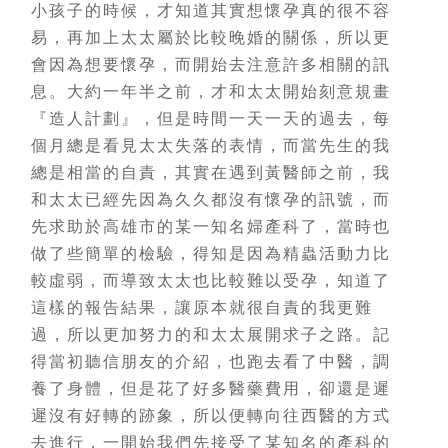
小孩子的時候，才知道其實想懷孕真的很不容
易，再加上太太屬於比較晚婚的關係，所以更
會因為想要懷孕，而開始去注意許多相關的訊
息。大約一年半之前，才和太太開始刻意規畫
『造人計劃』，但是時間一天一天的過去，每
個月總是看見太太失落的表情，而當先生的我
總是相當的自責，其實在遇到黃醫師之前，我
和太太已經先因為久久都沒有懷孕的訊號，而
先求助於高雄市的某一知名婦產科了，當時也
做了些簡單的檢驗，得知是因為精蟲活動力比
較虛弱，而導致太太也比較難以受孕，知道了
這樣的報告結果，讓原本就很自責的我更難
過，所以更加努力的和太太展開求子之路。記
得當初聽信朋友的介紹，也跑去看了中醫，調
養了身體，但是花了好多醫藥費用，卻還是遲
遲沒有好轉的跡象，所以便轉向往西醫的方式
去進行，一開始我們先接受了某知名的產科的