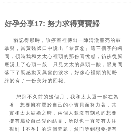
好孕分享17: 努力求得寶寶歸
猶記得那時，診療室裡傳出一陣清澈響亮的鼓
掌聲，當黃醫師口中說出『恭喜您』這三個字的瞬
間，頓時我和太太心裡頭的那份喜悅感，彷彿從腳
底湧上了心頭一般，只見太太的鼻頭一酸，眼角間
落下了既感動又興奮的淚水，好像心裡頭的期盼，
終於有了一份美好的回報。
想到不久前的幾個月，我和太太還一起在為
著，想要擁有屬於自己的小寶貝而努力著，其
實和太太結婚之時，兩個人並沒有刻意的想要
擁有屬於自己愛的結晶，所以也一直沒有去注
視到【不孕】的這個問題，然而等到想要擁有