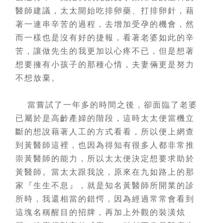
醫師建議，太太開始吃排卵藥、打排卵針，藉
著一連串辛苦的過程，去增加受孕的機會，然
而一樣也是沒有好的捷報，看著老婆如此的辛
苦，讓做先生的我更加以心疼不已，但是想著
想要擁有小孩子的那種心情，夫妻倆更是努力
不想放棄。
當嘗試了一年多的時間之後，卻面臨了老婆
已屬於是高齡產婦的階段，這時太太便當機立
斷的想說藉著人工的方式看看，所以便上網查
到黃醫師這裡，也因為得知有很多人都非常推
崇黃醫師的能力，所以太太便決定想要求助於
黃醫師。當太太跟我說，原來在九如路上的那
家『生生不息』，就是知名黃醫師所開業的診
所時，我還相當的錯愕，因為經過常常會看到
這塊名稱醒目的招牌，再加上外觀的裝潢炫