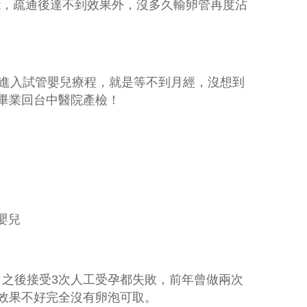
能，疏通後達不到效果外，沒多久輸卵管再度沾
進入試管嬰兒療程，就是等不到月經，沒想到
畢業回台中醫院產檢！
嬰兒
，之後接受
3
次人工受孕都失敗，前年曾做兩次
效果不好完全沒有卵泡可取。