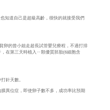
姐也知道自己是超級高齡，很快的就接受我們
貧卵的曾小姐走超長試管嬰兒療程，不過打排
子，在第三天時植入ㄧ顆優質胚胎
(6
細胞含
少打針天數。
內膜異位症，即使卵子數不多，成功率比預期