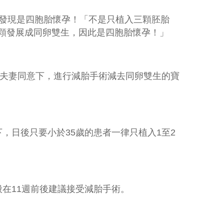
發現是四胞胎懷孕！「不是只植入三顆胚胎
顆發展成同卵雙生，因此是四胞胎懷孕！」
夫妻同意下，進行減胎手術減去同卵雙生的寶
下，日後只要小於
35
歲的患者一律只植入
1
至
2
般在
11
週前後建議接受減胎手術。