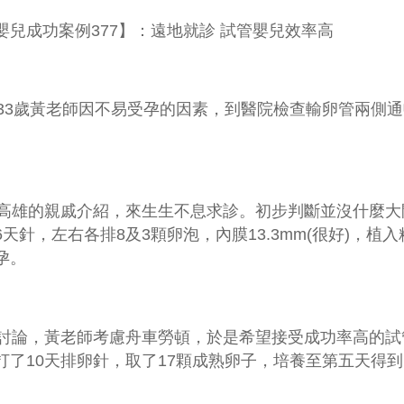
嬰兒
成功案例
377
】：遠地就診 試管嬰兒效率高
33
歲黃老師因不易受孕的因素，到醫院檢查輸卵管兩側通
。
雄的親戚介紹，來生生不息求診。初步判斷並沒什麼大
6
天針，左右各排
8
及
3
顆卵泡，內膜
13.3mm(
很好
)
，植入
孕。
論，黃老師考慮舟車勞頓，於是希望接受成功率高的試
打了
10
天排卵針，取了
17
顆成熟卵子，培養至第五天得到