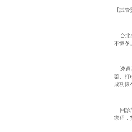
【
試管
台北
不懷孕
透過高
藥、打
成功懷
回診討
療程，