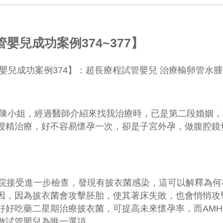
管嬰兒成功案例374~377】
嬰兒
成功案例
374
】：
超長療程試管嬰兒 治療輸卵管水
陳小姐，經過醫師介紹來找我治療時，已是第二段婚姻，
授精治療，好不容易懷孕一次，卻是子宮外孕，做腹腔鏡
接受進一步檢查，發現有披衣菌感染，這可以解釋為何
因，因為披衣菌會攻擊胚胎，使其著床失敗，也會悄悄攻
好好吃藥二星期治療披衣菌，可提高未來懷孕率，而
AMH
做試管嬰兒為唯一選項。