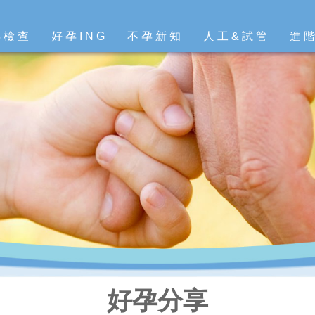
孕檢查
好孕ING
不孕新知
人工&試管
進
好孕分享