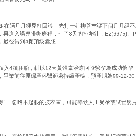
在隔月月經見紅回診，先打一針柳菩林讓下個月月經不
，再進入誘導排卵療程，打了
8
天的排卵針，
E2(6675)
、
P
，最後得到
4
顆頂級囊胚。
植入
4
顆胚胎，輔以
12
天黃體素治療回診驗孕為成功懷孕
，畢業前往原婦產科醫師處持續產檢，預產期為
99-12-30
得
1
：忽略不起眼的披衣菌，可能導致人工受孕或試管嬰