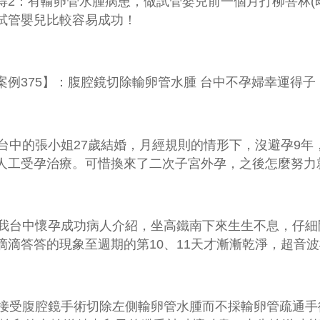
得
2
：有輸卵管水腫病患，做試管嬰兒前一個月打柳菩林
(
試管嬰兒比較容易成功！
案例
375
】：
腹腔鏡切除輸卵管水腫 台中不孕婦幸運得子
台中的張小姐
27
歲結婚，月經規則的情形下，沒避孕
9
年
人工受孕治療。可惜換來了二次子宮外孕，之後怎麼努力
台中懷孕成功病人介紹，坐高鐵南下來生生不息，仔細
滴滴答答的現象至週期的第
10
、
11
天才漸漸乾淨，超音波
受腹腔鏡手術切除左側輸卵管水腫而不採輸卵管疏通手