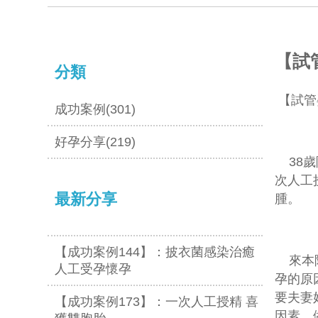
【試
分類
【
試管
成功案例(301)
好孕分享(219)
38歲
次人工
最新分享
腫。
【成功案例144】：披衣菌感染治癒
來本院
人工受孕懷孕
孕的原
要夫妻
【成功案例173】：一次人工授精 喜
因素，