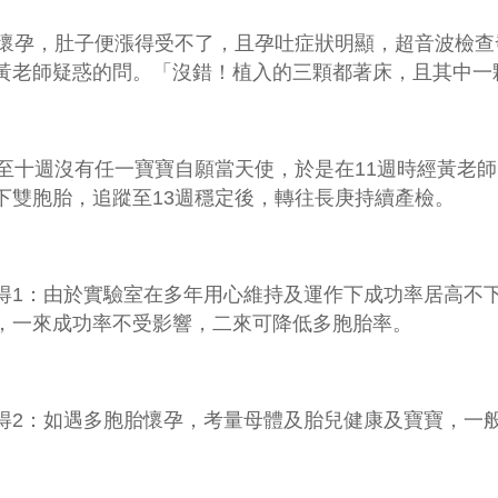
孕，肚子便漲得受不了，且孕吐症狀明顯，超音波檢查
黃老師疑惑的問。「沒錯！植入的三顆都著床，且其中一
十週沒有任一寶寶自願當天使，於是在
11
週時經黃老師
下雙胞胎，追蹤至
13
週穩定後，轉往長庚持續產檢。
得
1
：由於實驗室在多年用心維持及運作下成功率居高不
，一來成功率不受影響，二來可降低多胞胎率。
得
2
：如遇多胞胎懷孕，考量母體及胎兒健康及寶寶，一