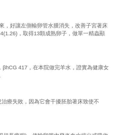
來，好讓左側輸卵管水腫消失，改善子宮著床
4(1.26)
，取得
13
顆成熟卵子，做單一精蟲顯
，
βhCG 417
，在本院做完羊水，證實為健康女
。
兒治療失敗，因為它會干擾胚胎著床致使不