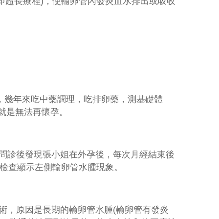
即超長療程
)
，使輸卵管內發炎血水排出或吸收
，幾年來吃中藥調理，吃排卵藥，測基礎體
就是無法再懷孕。
問診後發現張小姐在外孕後，每次月經結束後
檢查顯示左側輸卵管水腫現象。
術，原因是長期的輸卵管水腫
(
輸卵管有發炎