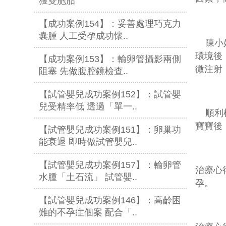
獲雙胞胎
【成功案例154】：妥善處理巧克力
囊腫 人工受孕成功懷..
陳小姐
環境後
【成功案例153】：輸卵管攝影兩側
微注射
阻塞 先做腹腔鏡檢查..
【試管嬰兒成功案例152】：試管嬰
兒受精率低 透過「單一..
順利
寶寶後
【試管嬰兒成功案例151】：卵巢功
能衰退 即時做試管嬰兒..
【試管嬰兒成功案例157】：輸卵管
治療心
水腫「土石流」 試管嬰..
孕。
【試管嬰兒成功案例146】：高齡困
難的不孕症個案 配合「..