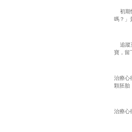
初期懷
嗎？」
追蹤至
寶，留
治療心
顆胚胎
治療心