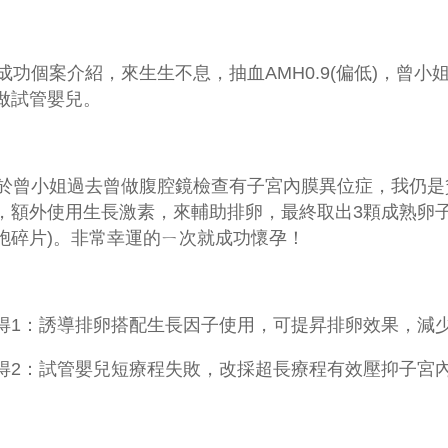
功個案介紹，來生生不息，抽血
AMH0.9(
偏低
)
，曾小
做試管嬰兒。
曾小姐過去曾做腹腔鏡檢查有子宮內膜異位症，我仍是
，額外使用生長激素，來輔助排卵，最終取出
3
顆成熟卵
胞碎片
)
。非常幸運的ㄧ次就成功懷孕！
得1：誘導排卵搭配生長因子使用，可提昇排卵效果，減
得2：試管嬰兒短療程失敗，改採超長療程有效壓抑子宮