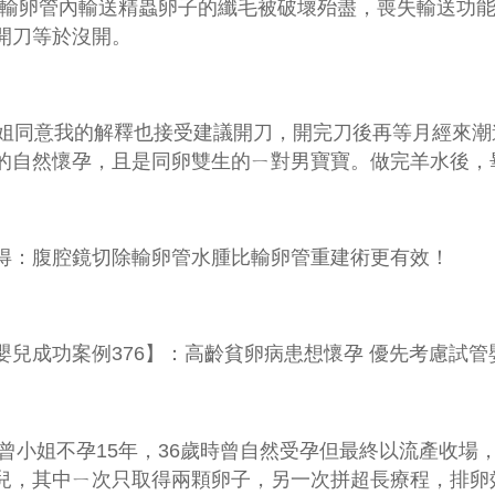
輸卵管內輸送精蟲卵子的纖毛被破壞殆盡，喪失輸送功
開刀等於沒開。
同意我的解釋也接受建議開刀，開完刀後再等月經來潮
的自然懷孕，且是同卵雙生的ㄧ對男寶寶。做完羊水後，
得：腹腔鏡切除輸卵管水腫比輸卵管重建術更有效！
嬰兒
成功案例
376
】：高齡貧卵病患想懷孕 優先考慮試管
曾小姐不孕
15
年，
36
歲時曾自然受孕但最終以流產收場
兒，其中ㄧ次只取得兩顆卵子，另一次拼超長療程，排卵