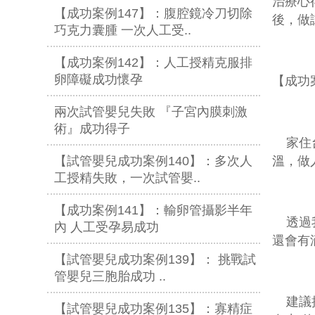
治療心
【成功案例147】：腹腔鏡冷刀切除
後，做
巧克力囊腫 一次人工受..
【成功案例142】：人工授精克服排
卵障礙成功懷孕
【成功
兩次試管嬰兒失敗 『子宮內膜刺激
術』成功得子
家住
溫，做
【試管嬰兒成功案例140】：多次人
工授精失敗，一次試管嬰..
【成功案例141】：輸卵管攝影半年
透過我
內 人工受孕易成功
還會有
【試管嬰兒成功案例139】： 挑戰試
管嬰兒三胞胎成功 ..
建議接
【試管嬰兒成功案例135】：寡精症