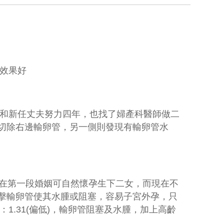
腫效果好
和新任丈夫努力四年，也找了婦產科醫師做二
切除右邊輸卵管，另一側則發現有輸卵管水
在第一段婚姻可自然懷孕生下二女，而現在不
擊輸卵管使其水腫或阻塞，容易子宮外孕，只
：
1.31(
偏低
)
，輸卵管阻塞及水腫，加上高齡