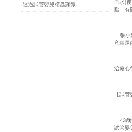
血水
)
使
透過試管嬰兒精蟲顯微..
黏，有
張小姐
竟幸運
治療心
【
試管
43歲
試管嬰