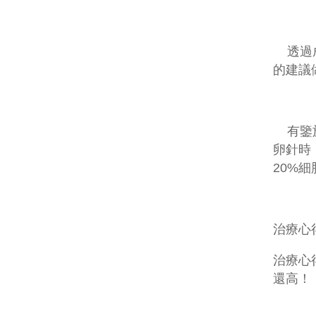
透過成
的建議
有鑒於
卵針時
20%
細
治療心
治療心
還高！