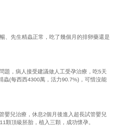
暢、先生精蟲正常，吃了幾個月的排卵藥還是
問題，病人接受建議做人工受孕治療，吃
5
天
精蟲
(
每西西
4300
萬，活力
90.7%)
，可惜沒能
管嬰兒治療，休息
2
個月後進入超長試管嬰兒
11
顆頂級胚胎，植入三顆，成功懷孕。