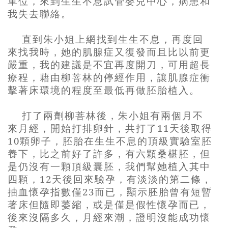
單位，來到生生不息試管嬰兒中心，病患和
我失去聯絡。
直到朱小姐上網找到生生不息，再度回
來找我時，她的肌腺症又復發而且比以前更
嚴重，我的建議是不宜再度開刀，可用超長
療程，藉由柳菩林的停經作用，讓肌腺症衝
擊著床環境的程度至最低再做胚胎植入。
打了兩劑柳菩林後，朱小姐有兩個月不
來月經，開始打排卵針，共打了
11
天後取得
10
顆卵子，胚胎在生生不息的頂級實驗室胚
養下，比之前好了許多，有六顆桑椹胚，但
是仍沒有一顆頂級囊胚，我們幫她植入其中
四顆，
12
天後回來驗孕，有淡淡的第二條，
抽血懷孕指數僅
23
而已，顯示胚胎曾有短暫
著床但隨即萎縮，或是僅是假性懷孕而已，
後來沒隔多久，月經來潮，證明沒能成功懷