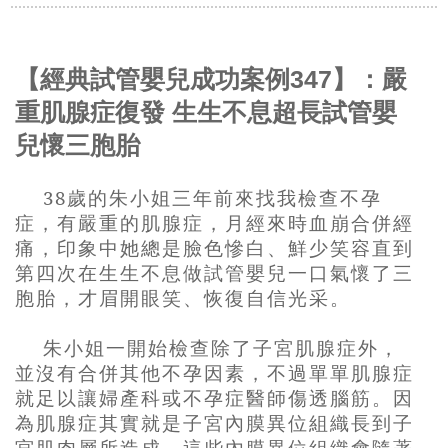
【經典試管嬰兒成功案例347】：嚴
重肌腺症復發 生生不息超長試管嬰
兒懷三胞胎
38
歲的朱小姐三年前來找我檢查不孕
症，有嚴重的肌腺症，月經來時血崩合併經
痛，印象中她總是臉色慘白、鮮少笑容直到
第四次在生生不息做試管嬰兒一口氣懷了三
胞胎，才眉開眼笑、恢復自信光采。
朱小姐一開始檢查除了子宮肌腺症外，
並沒有合併其他不孕因素，不過單單肌腺症
就足以讓婦產科或不孕症醫師傷透腦筋。因
為肌腺症其實就是子宮內膜異位組織長到子
宮肌肉層所造成，這些內膜異位組織會隨著