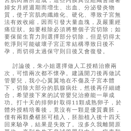
婦女月經週期而増生、出血、分泌發炎物
質，使子宮肌肉纖維化、硬化、導致子宮無
法有效收縮，因而引發大量血塊，及嚴重經
痛症狀。如要根除必須將整個子宮切除；如
要保留生育力則選擇部分切除，但是切得太
乾淨則可能破壞子宮正常結構導致日後不
孕，而切得太過保守則日後又會復發。
討論後，朱小姐選擇做人工授精治療兩
次，可惜兩次都不懷孕。建議開刀後再做試
管嬰兒，我小心翼翼地在不傷及子宮本體
下，切除大部分的肌腺病灶，然後再仔細縫
合，希望接下來的試管嬰兒治療能一舉成
功。打十天的排卵針取得
11
顆成熟卵子，於
體外授精培養後，竟沒有一顆是優質囊胚，
僅有兩顆桑椹胚可植入，胚胎植入後十四天
回來驗孕，結果是失敗了。沒多久我離開原