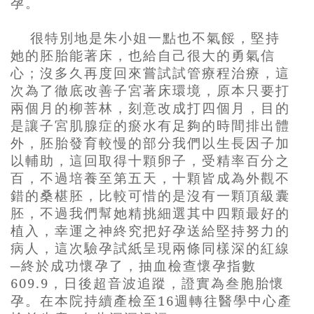
孕。
很特別地是朱小姐一點也不氣餒，堅持
她的胚胎能著床，也給自己很大的勇氣信
心；沒多久再度回來嘗試試管療程治療，這
次為了徹底改善子宮著床環境，原本只要打
兩個月的柳菩林，刻意改成打四個月，目的
是讓子宮肌腺症的瘀水有足夠的時間排出體
外，胚胎發育較慢的部分我們以生長因子加
以輔助，這回取得十顆卵子，受精率百分之
百，不過培養至第五天，十顆皆成為外觀不
錯的桑椹胚，比較可惜的是沒有一顆頂級囊
胚，不過我們幫她精挑細選其中四顆最好的
植入，幸運之神終究把好孕送給堅持努力的
病人，這次驗孕試紙呈現兩條同樣深的紅線
─終於成功懷孕了，抽血檢查懷孕指數
609.9
，日後超音波追蹤，證實為叁胞胎懷
孕。在本院持續產檢至
16
週轉往醫學中心產