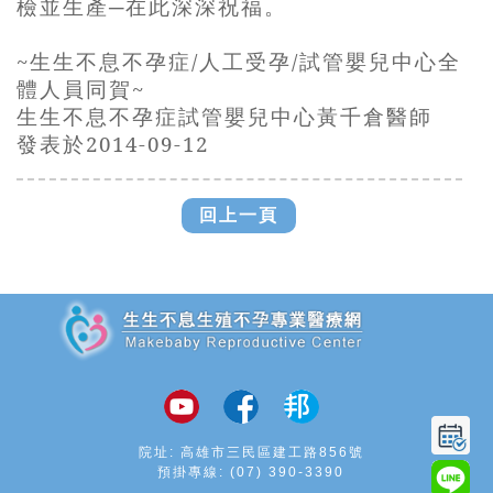
檢並生產─在此深深祝福。
~
生生不息不孕症
/
人工受孕
/
試管嬰兒中心全
體人員同賀
~
生生不息不孕症試管嬰兒中心黃千倉醫師
發表於
2014-09-12
回上一頁
追加JS
院址: 高雄市三民區建工路856號
預掛專線:
(07) 390-3390