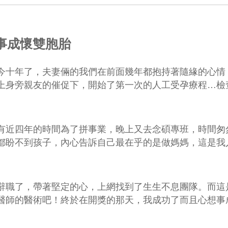
事成懷雙胞胎
今十年了，夫妻倆的我們在前面幾年都抱持著隨緣的心情
上身旁親友的催促下，開始了第一次的人工受孕療程…檢
有近四年的時間為了拼事業，晚上又去念碩專班，時間匆
都盼不到孩子，內心告訴自己最在乎的是做媽媽，這是我
辭職了，帶著堅定的心，上網找到了生生不息團隊。而這
醫師的醫術吧！終於在開獎的那天，我成功了而且心想事