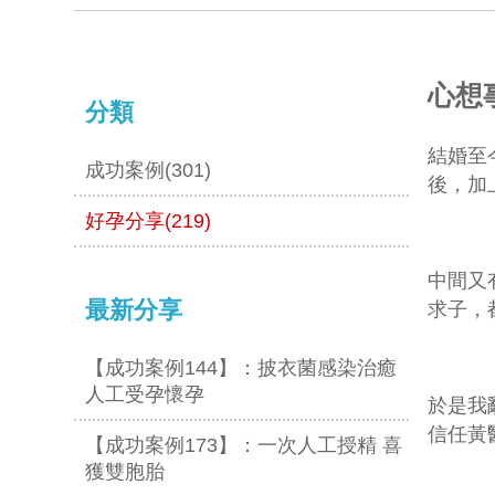
心想
分類
結婚至
成功案例(301)
後，加
好孕分享(219)
中間又
最新分享
求子，
【成功案例144】：披衣菌感染治癒
人工受孕懷孕
於是我
信任黃
【成功案例173】：一次人工授精 喜
獲雙胞胎