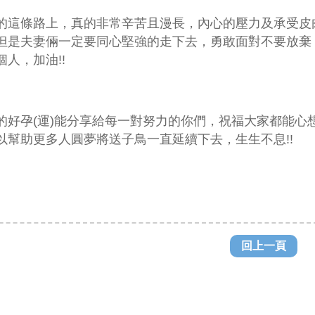
的這條路上，真的非常辛苦且漫長，內心的壓力及承受皮
但是夫妻倆一定要同心堅強的走下去，勇敢面對不要放棄
個人，加油
!!
的好孕
(
運
)
能分享給每一對努力的你們，祝福大家都能心
以幫助更多人圓夢將送子鳥一直延續下去，生生不息
!!
回上一頁