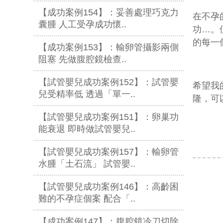
【成功案例154】：妥善處理巧克力
在不孕
囊腫 人工受孕成功懷..
功
…
。
的每一
【成功案例153】：輸卵管攝影兩側
阻塞 先做腹腔鏡檢查..
【試管嬰兒成功案例152】：試管嬰
希望我
兒受精率低 透過「單一..
隆，可
【試管嬰兒成功案例151】：卵巢功
能衰退 即時做試管嬰兒..
【試管嬰兒成功案例157】：輸卵管
水腫「土石流」 試管嬰..
【試管嬰兒成功案例146】：高齡困
難的不孕症個案 配合「..
【成功案例147】：腹腔鏡冷刀切除