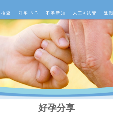
孕檢查
好孕ING
不孕新知
人工&試管
進
好孕分享