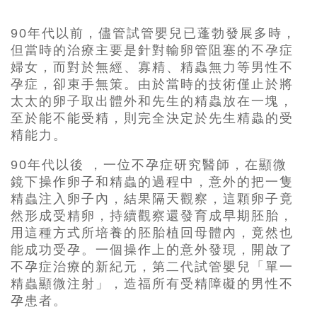
90年代以前，儘管試管嬰兒已蓬勃發展多時，
但當時的治療主要是針對輸卵管阻塞的不孕症
婦女，而對於無經、寡精、精蟲無力等男性不
孕症，卻束手無策。由於當時的技術僅止於將
太太的卵子取出體外和先生的精蟲放在一塊，
至於能不能受精，則完全決定於先生精蟲的受
精能力。
90年代以後 ，一位不孕症研究醫師，在顯微
鏡下操作卵子和精蟲的過程中，意外的把一隻
精蟲注入卵子內，結果隔天觀察，這顆卵子竟
然形成受精卵，持續觀察還發育成早期胚胎，
用這種方式所培養的胚胎植回母體內，竟然也
能成功受孕。一個操作上的意外發現，開啟了
不孕症治療的新紀元，第二代試管嬰兒「單一
精蟲顯微注射」，造福所有受精障礙的男性不
孕患者。