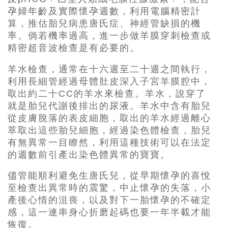
孕婦年齡及實際懷孕週數，利用電腦精密計
算，推估胎兒病患唐氏症、神經管缺損的機
率。倘若機率過高，進一步做羊膜穿刺檢查或
精密超音波檢查是有必要的。
羊水檢查，通常在十六週至二十週之間執行，
利用長細管經過母體肚皮深入子宮羊膜腔中，
取出約二十CC的羊水來檢查。羊水，說穿了
就是胎兒代謝後排出的尿液。羊水中含有胎兒
從皮膚脫落的表皮細胞，取出的羊水經過離心
萃取出這些胎兒細胞，經過染色體檢查，胎兒
有無異常一目瞭然，利用這種技術可以在法定
的週數前引產出染色體異常的寶寶。
儘管能順利避免生唐氏兒，從早期懷孕的喜悅
至檢查出異常時的震驚，中止懷孕的失落，小
產後心情的沮喪，以及對下一胎懷孕的不確定
感，這一連串身心折磨起碼也要一年半載才能
恢復。