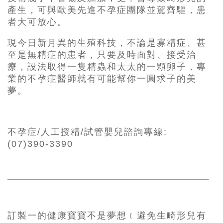
產生，可與歐美先進不孕症團隊並駕齊驅，患
者大可放心。
現今日新月異的生殖科技，不論是寡精症、甚
至是無精症的患者，只要及時面對、接受治
療，設法取得一隻精蟲和太太的一顆卵子，專
業的不孕症醫師就有可能幫你一圓求子的美
夢。
不孕症/人工授精/試管嬰兒諮詢專線:
(07)390-3390
訂製一的健康寶寶不是夢想﹝避免生畸形兒有