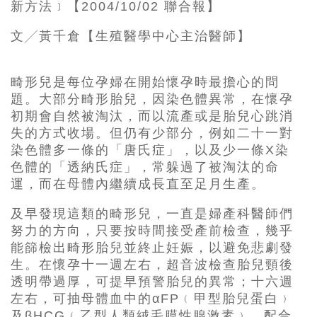
新方法﹞【2004/10/02 聯合報】
文╱黃千倉【生殖醫學中心主治醫師】
畸形兒是每位孕婦在開始懷孕時最擔心的問
題。大部分畸形胎兒，因染色體異常，在懷孕
初期會自然被淘汰，而以流產或是胎兒心跳消
失的方式收場。但仍有少部分，例如二十一對
染色體多一條的「唐氏症」，以及少一條X染
色體的「透納氏症」，常躲過了被淘汰的命
運，而在母體內繼續成長直至足月生產。
及早發現這類的畸形兒，一直是婦產科醫師們
努力的方向，只要按時間接受產前檢查，幾乎
能篩檢出畸形胎兒並終止妊娠，以避免悲劇發
生。在懷孕十一週左右，超音波檢查胎兒頸後
透明帶過厚，可提早預警胎兒的異常；十六週
左右，可抽母體血中的αFP﹙甲型胎兒蛋白﹚
及βHCG﹙乙型人類絨毛膜性腺激素﹚，配合