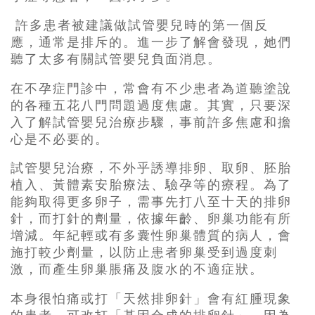
許多患者被建議做試管嬰兒時的第一個反
應，通常是排斥的。進一步了解會發現，她們
聽了太多有關試管嬰兒負面消息。
在不孕症門診中，常會有不少患者為道聽塗說
的各種五花八門問題過度焦慮。其實，只要深
入了解試管嬰兒治療步驟，事前許多焦慮和擔
心是不必要的。
試管嬰兒治療，不外乎誘導排卵、取卵、胚胎
植入、黃體素安胎療法、驗孕等的療程。為了
能夠取得更多卵子，需事先打八至十天的排卵
針，而打針的劑量，依據年齡、卵巢功能有所
增減。年紀輕或有多囊性卵巢體質的病人，會
施打較少劑量，以防止患者卵巢受到過度刺
激，而產生卵巢脹痛及腹水的不適症狀。
本身很怕痛或打「天然排卵針」會有紅腫現象