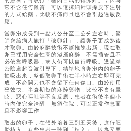
的患者，可改打「基因合成的排卵針」，因為
它不含任何雜質，可以選擇細針頭採皮下注射
的方式給藥，比較不痛而且也不會引起過敏反
應。
當卵泡成長到一點八公分至二公分左右時，醫
師會給病人施打「破卵針」，讓卵子更成熟後
才取卵。由於麻醉技術不斷推陳出新，現在取
卵已採用安全性高的淺層麻醉，不需插管且不
必依靠呼吸器，病人仍可以自行呼吸。透過精
密陰道超音波引導下，精準地將卵泡內的卵子
抽吸出來，整個取卵手術在半小時左右即可完
成，不必開刀也不會留下任何傷口。由於使用
藥效快、半衰期短的麻醉藥物，比較不會有暈
眩、惡心嘔吐等不良反應，患者在術後半個小
時內便完全清醒，無須住院，可以正常作息而
且不影響工作。
取出的卵子，在體外培養三到五天後，進行胚
胎植入。有些患者一聽到「植入」，以為又要