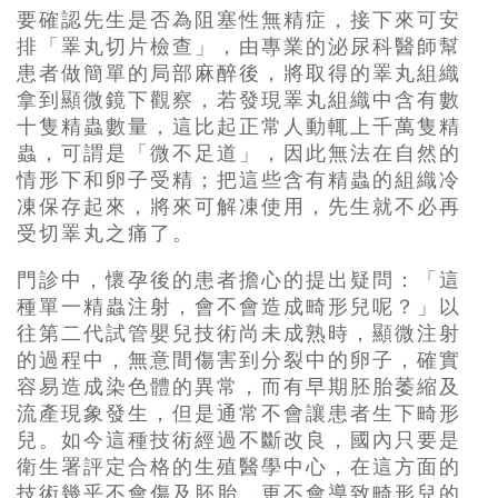
要確認先生是否為阻塞性無精症，接下來可安
排「睪丸切片檢查」，由專業的泌尿科醫師幫
患者做簡單的局部麻醉後，將取得的睪丸組織
拿到顯微鏡下觀察，若發現睪丸組織中含有數
十隻精蟲數量，這比起正常人動輒上千萬隻精
蟲，可謂是「微不足道」，因此無法在自然的
情形下和卵子受精；把這些含有精蟲的組織冷
凍保存起來，將來可解凍使用，先生就不必再
受切睪丸之痛了。
門診中，懷孕後的患者擔心的提出疑問：「這
種單一精蟲注射，會不會造成畸形兒呢？」以
往第二代試管嬰兒技術尚未成熟時，顯微注射
的過程中，無意間傷害到分裂中的卵子，確實
容易造成染色體的異常，而有早期胚胎萎縮及
流產現象發生，但是通常不會讓患者生下畸形
兒。如今這種技術經過不斷改良，國內只要是
衛生署評定合格的生殖醫學中心，在這方面的
技術幾乎不會傷及胚胎，更不會導致畸形兒的