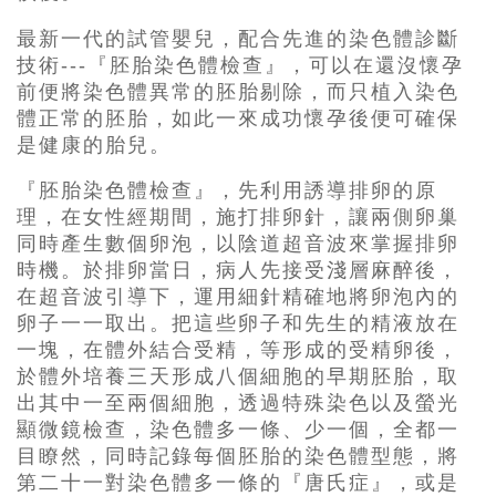
最新一代的試管嬰兒，配合先進的染色體診斷
技術---『胚胎染色體檢查』，可以在還沒懷孕
前便將染色體異常的胚胎剔除，而只植入染色
體正常的胚胎，如此一來成功懷孕後便可確保
是健康的胎兒。
『胚胎染色體檢查』，先利用誘導排卵的原
理，在女性經期間，施打排卵針，讓兩側卵巢
同時產生數個卵泡，以陰道超音波來掌握排卵
時機。於排卵當日，病人先接受淺層麻醉後，
在超音波引導下，運用細針精確地將卵泡內的
卵子一一取出。把這些卵子和先生的精液放在
一塊，在體外結合受精，等形成的受精卵後，
於體外培養三天形成八個細胞的早期胚胎，取
出其中一至兩個細胞，透過特殊染色以及螢光
顯微鏡檢查，染色體多一條、少一個，全都一
目瞭然，同時記錄每個胚胎的染色體型態，將
第二十一對染色體多一條的『唐氏症』，或是