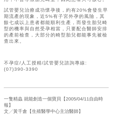
試管嬰兒治療成功懷孕後，約有20%會發生早
期流產的現象，近5%有子宮外孕的風險，其
餘七成以上患者都能順利生產，而發生胎兒畸
型的機率與自然受孕相當，只要配合醫師安排
的產前檢查，大部分的畸型胎兒都能事先被檢
查出來。
不孕症/人工授精/試管嬰兒諮詢專線:
(07)390-3390
一隻精蟲 就能創造一個寶貝【2005/04/11自由時
報】
文╱黃千倉【生殖醫學中心主治醫師】