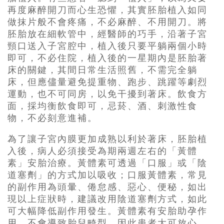
再度麻醉開刀而心生恐懼，其實胚胎植入如同
做抹片般不會疼痛，不必麻醉、不用開刀。將
胚胎放在細軟管中，經醫師的巧手，沿著子宮
頸口送入子宮腔中，植入後只要平躺兩個小時
即可，不必住院，植入後的一星期內是胚胎著
床的關鍵，其間日常生活照舊，不需完全躺
床，但應儘量避免提重物、跑步、跳躍等劇烈
運動，也不可同房，以免干擾到著床。飲食方
面，採均衡飲食即可，忌菸、酒、刺激性食
物，不必刻意進補。
為了讓子宮內膜更加成熟以利於著床，胚胎植
入後，病人必須接受為期兩週左右的「黃體
素」安胎治療。黃體素可透過「口服」或「陰
道塞劑」的方式加以吸收；口服黃體素，常見
的副作用為頭暈、倦怠感、惡心、便秘，如出
現以上症狀時，建議改用陰道塞劑方式，如此
可大幅降低副作用發生。黃體素有安胎助孕作
用，不會導致胎兒畸型，因此患者大可放心。