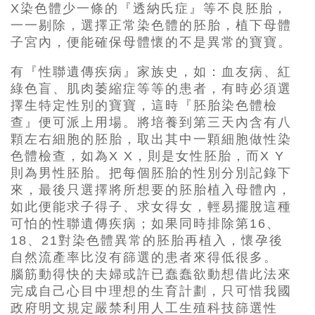
X染色體少一條的『透納氏症』等不良胚胎，
一一剔除，選擇正常染色體的胚胎，植下母體
子宮內，便能確保母體懷的不是異常的寶寶。
有『性聯遺傳疾病』家族史，如：血友病、紅
綠色盲、肌肉萎縮症等等的患者，有時必須選
擇生特定性別的寶寶，這時『胚胎染色體檢
查』便可派上用場。將培養到第三天內含有八
顆左右細胞的胚胎，取出其中一顆細胞做性染
色體檢查，如為X X，則是女性胚胎，而X Y
則為男性胚胎。把每個胚胎的性別分別記錄下
來，最後只選擇將所想要的胚胎植入母體內，
如此便能求子得子、求女得女，輕易擺脫這種
可怕的性聯遺傳疾病；如果同時排除第16、
18、21對染色體異常的胚胎再植入，懷孕後
自然流產率比沒有篩選的患者來得低很多。
腦筋動得快的夫婦或許已蠢蠢欲動想借此法來
完成自己心目中理想的生育計劃，只可惜我國
政府明文規定嚴禁利用人工生殖科技篩選性