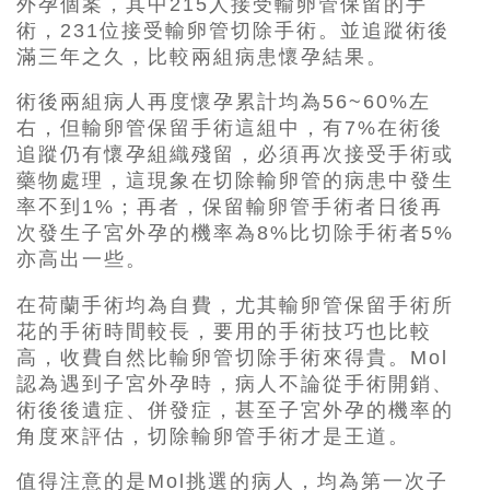
外孕個案，其中215人接受輸卵管保留的手
術，231位接受輸卵管切除手術。並追蹤術後
滿三年之久，比較兩組病患懷孕結果。
術後兩組病人再度懷孕累計均為56~60%左
右，但輸卵管保留手術這組中，有7%在術後
追蹤仍有懷孕組織殘留，必須再次接受手術或
藥物處理，這現象在切除輸卵管的病患中發生
率不到1%；再者，保留輸卵管手術者日後再
次發生子宮外孕的機率為8%比切除手術者5%
亦高出一些。
在荷蘭手術均為自費，尤其輸卵管保留手術所
花的手術時間較長，要用的手術技巧也比較
高，收費自然比輸卵管切除手術來得貴。Mol
認為遇到子宮外孕時，病人不論從手術開銷、
術後後遺症、併發症，甚至子宮外孕的機率的
角度來評估，切除輸卵管手術才是王道。
值得注意的是Mol挑選的病人，均為第一次子