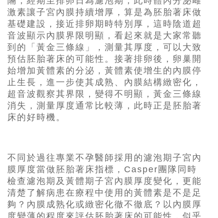
隔，經期至排卵日為濾泡期，此時體內分泌雌
激素讓子宮內膜持續增厚，算是為胚胎著床做
基礎建設，接近排卵期時特別厚，這時陰道超
音波顯示內膜界限明顯，看起來就是大家常聽
到的「
黃金三條線」，測量其厚度，可以大致
預估胚胎著床的可能性。接著排卵後，卵巢開
始增加黃體素的分泌，黃體素使增生的內膜停
止生長，進一步使其成熟、內膜結構緻密化，
超音波觀察其界限，變得不明顯，黃金三條線
消失，測量厚度通常比較薄，此時正是胚胎著
床的好時機。
不同於過往專業不孕醫師採用的濾泡期子宮內
膜厚度當做胚胎著床指標，Casper團隊同時
檢查濾泡期及黃體期子宮內膜厚度變化，更能
清楚了解病患在療程中使用的黃體素是不是足
夠？內膜成熟化或緻密化徹不徹底？以內膜厚
度變薄的程度來評估胚胎著床的可能性，似乎