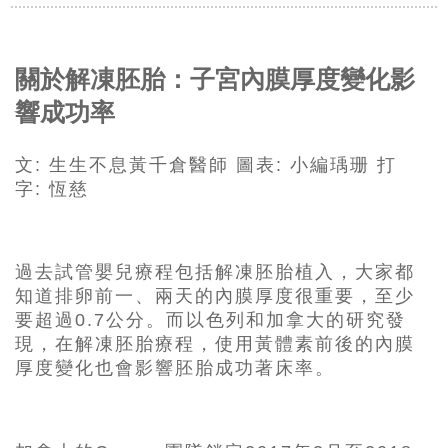
關於解凍胚胎：子宮內膜厚度變化影
響成功率
文
:
生生不息黃千倉醫師
圖表
:
小編瑀珊
打
字
:
恆慈
過去試管嬰兒療程包括解凍胚胎植入，大家都
知道排卵前一、兩天的內膜厚度很重要，至少
要超過0.7公分。而以色列和加拿大的研究發
現，在解凍胚胎療程，使用黃體素前後的內膜
厚度變化也會影響胚胎成功著床率。