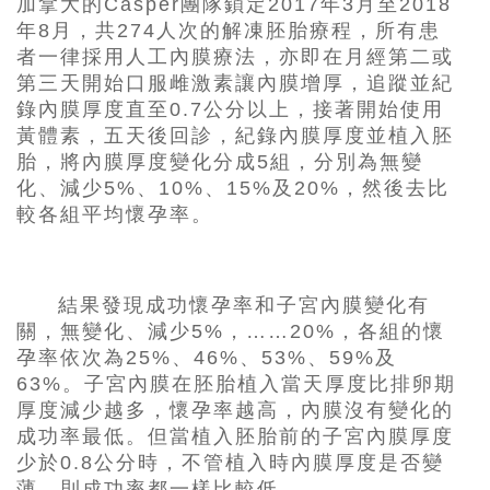
加拿大的Casper團隊鎖定2017年3月至2018
年8月，共274人次的解凍胚胎療程，所有患
者一律採用人工內膜療法，亦即在月經第二或
第三天開始口服雌激素讓內膜增厚，追蹤並紀
錄內膜厚度直至0.7公分以上，接著開始使用
黃體素，五天後回診，紀錄內膜厚度並植入胚
胎，將內膜厚度變化分成5組，分別為無變
化、減少5%、10%、15%及20%，然後去比
較各組平均懷孕率。
結果發現成功懷孕率和子宮內膜變化有
關，無變化、減少5%，……20%，各組的懷
孕率依次為25%、46%、53%、59%及
63%。子宮內膜在胚胎植入當天厚度比排卵期
厚度減少越多，懷孕率越高，內膜沒有變化的
成功率最低。但當植入胚胎前的子宮內膜厚度
少於0.8公分時，不管植入時內膜厚度是否變
薄，則成功率都一樣比較低。