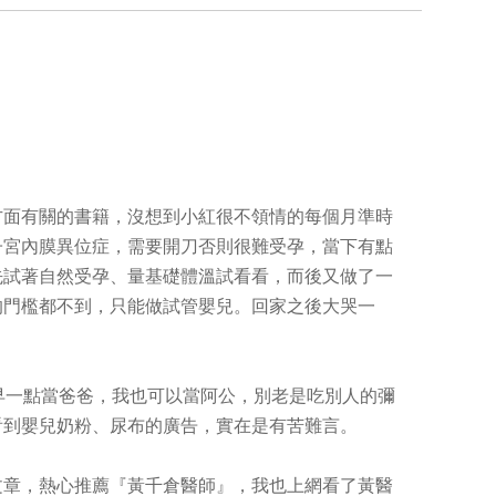
方面有關的書籍，沒想到小紅很不領情的每個月準時
子宮內膜異位症，需要開刀否則很難受孕，當下有點
先試著自然受孕、量基礎體溫試看看，而後又做了一
的門檻都不到，只能做試管嬰兒。回家之後大哭一
早一點當爸爸，我也可以當阿公，別老是吃別人的彌
看到嬰兒奶粉、尿布的廣告，實在是有苦難言。
文章，熱心推薦『黃千倉醫師』，我也上網看了黃醫