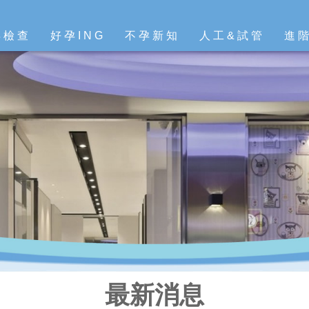
孕檢查
好孕ING
不孕新知
人工&試管
進
最新消息