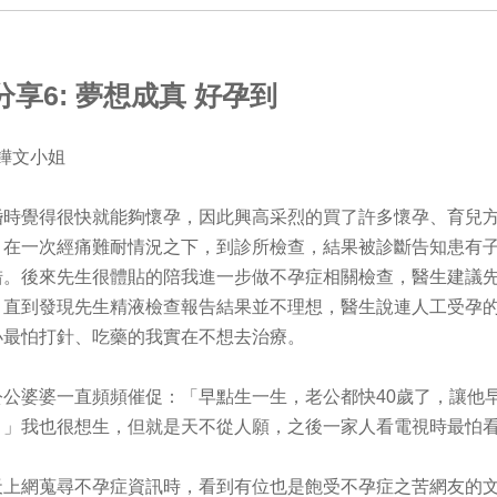
分享6: 夢想成真 好孕到
鏵文小姐
婚時覺得很快就能夠懷孕，因此興高采烈的買了許多懷孕、育兒
。在一次經痛難耐情況之下，到診所檢查，結果被診斷告知患有
措。後來先生很體貼的陪我進一步做不孕症相關檢查，醫生建議
，直到發現先生精液檢查報告結果並不理想，醫生說連人工受孕
小最怕打針、吃藥的我實在不想去治療。
公公婆婆一直頻頻催促：「早點生一生，老公都快
40
歲了，讓他
。」我也很想生，但就是天不從人願，之後一家人看電視時最怕
天上網蒐尋不孕症資訊時，看到有位也是飽受不孕症之苦網友的