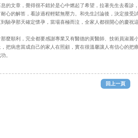
不息的文章，覺得很不錯於是心中燃起了希望，拉著先生去看診
有耐心的解答，看診過程輕鬆無壓力。和先生討論後，決定接受
直到驗孕那天確定懷孕，當場喜極而泣，全家人都很開心的慶祝
會那麼順利，完全都要感謝專業又有醫德的黃醫師、技術員淑麗
上，把病患當成自己的家人在照顧，實在很溫馨讓人有信心的把
成功。
回上一頁