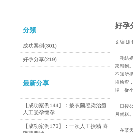
好孕
分類
文
/
高雄
成功案例(301)
剛結
好孕分享(219)
來報到
不知所
最新分享
堆檢查
場，從
【成功案例144】：披衣菌感染治癒
日後
人工受孕懷孕
月蛋糕
【成功案例173】：一次人工授精 喜
在某