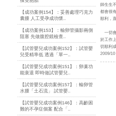
獲雙胞胎
師生生
都會很
【成功案例154】：妥善處理巧克力
囊腫 人工受孕成功懷..
順利，
【成功案例153】：輸卵管攝影兩側
一切
阻塞 先做腹腔鏡檢查..
於工作
切順利
【試管嬰兒成功案例152】：試管嬰
2009/10
兒受精率低 透過「單一..
【試管嬰兒成功案例151】：卵巢功
能衰退 即時做試管嬰兒..
【試管嬰兒成功案例157】：輸卵管
水腫「土石流」 試管嬰..
【試管嬰兒成功案例146】：高齡困
難的不孕症個案 配合「..