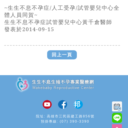
~
生生不息不孕症
/
人工受孕
/
試管嬰兒中心全
體人員同賀
~
生生不息不孕症試管嬰兒中心黃千倉醫師
發表於
2014-0
9
-1
5
回上一頁
追加JS
院址: 高雄市三民區建工路856號
預掛專線:
(07) 390-3390