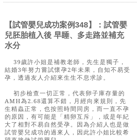
【試管嬰兒成功案例348】：試管嬰
兒胚胎植入後 早睡、多走路並補充
水分
39
歲許小姐是補教老師，先生是獨子，
結婚
3
年努力嘗試懷孕
2
年未果，自知不易受
孕，透過友人介紹來生生不息求診。
初步檢查一切正常，代表卵子庫存量的
AMH
為
2.68
還算不錯，月經向來規則，先
生精蟲正常，也按照時間同房，而一直不孕
的原因，有可能是「精卵互斥」，或是年紀
大了相對不易自然受孕。因為介紹人也是做
試管嬰兒成功的過來人，因此許小姐比較希
望直接做試管嬰兒。