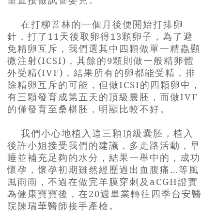
在打柳菩林的一個月後便開始打排卵
針，打了
11
天後取卵得
13
顆卵子，為了避
免精卵互斥，我們選其中四顆做單一精蟲顯
微注射
(ICSI)
，其餘的
9
顆則做一般精卵體
外受精
(IVF)
，結果所有的卵都能受精，排
除精卵互斥的可能，但做
ICSI
的四顆卵中，
有三顆發育成第五天的頂級囊胚，而做
IVF
的僅發育至桑椹胚，明顯比較不好。
我們小心地植入這三顆頂級囊胚，植入
後許小姐接受我們的建議，多走路活動，早
睡並補充足夠的水分，結果一舉中的，成功
懷孕，懷孕初期雖然經歷過出血腹痛
…
等風
風雨雨，不過在做完羊膜穿刺及
aCGH
證實
為健康寶寶後，在
20
週畢業轉往四季台安醫
院陳瑞華醫師接手產檢。