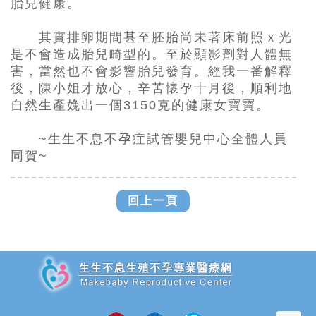
胎兒健康。
其實排卵期間甚至胚胎尚未著床前照ｘ光
是不會造成胎兒畸型的。至於顯影劑對人體無
害，當然也不會影響胎兒發育。經我一番解釋
後，陳小姐才放心，辛苦懷孕十月後，順利地
自然生產娩出一個
3150
克的健康女寶寶。
~
生生不息不孕症試管嬰兒中心全體人員
同賀
~
回上一頁
追加JS