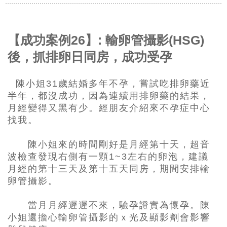
【成功案例26】: 輸卵管攝影(HSG)
後，抓排卵日同房，成功受孕
陳小姐
31
歲結婚多年不孕，嘗試吃排卵藥近
半年，都沒成功，因為連續用排卵藥的結果，
月經變得又黑有少。經朋友介紹來不孕症中心
找我。
陳小姐來的時間剛好是月經第十天，超音
波檢查發現右側有一顆
1~3
左右的卵泡，建議
月經的第十三天及第十五天同房，期間安排輸
卵管攝影。
當月月經遲遲不來，驗孕證實為懷孕。陳
小姐還擔心輸卵管攝影的ｘ光及顯影劑會影響