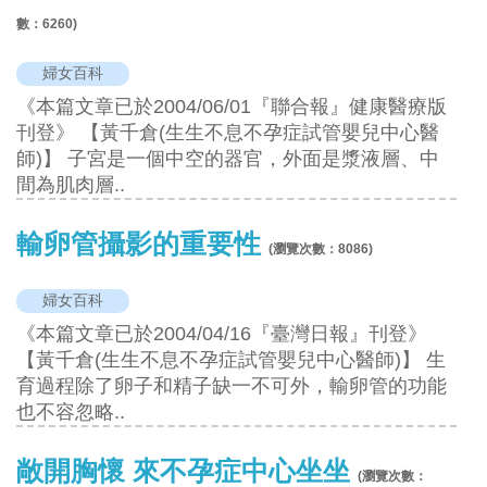
數：
6260
)
婦女百科
《本篇文章已於2004/06/01『聯合報』健康醫療版
刊登》 【黃千倉(生生不息不孕症試管嬰兒中心醫
師)】 子宮是一個中空的器官，外面是漿液層、中
間為肌肉層..
輸卵管攝影的重要性
(瀏覽次數：
8086
)
婦女百科
《本篇文章已於2004/04/16『臺灣日報』刊登》
【黃千倉(生生不息不孕症試管嬰兒中心醫師)】 生
育過程除了卵子和精子缺一不可外，輸卵管的功能
也不容忽略..
敞開胸懷 來不孕症中心坐坐
(瀏覽次數：