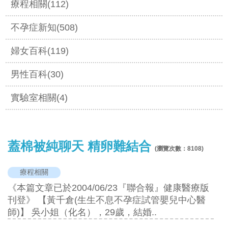
療程相關(112)
不孕症新知(508)
婦女百科(119)
男性百科(30)
實驗室相關(4)
蓋棉被純聊天 精卵難結合
(瀏覽次數：
8108
)
療程相關
《本篇文章已於2004/06/23『聯合報』健康醫療版
刊登》 【黃千倉(生生不息不孕症試管嬰兒中心醫
師)】 吳小姐（化名），29歲，結婚..