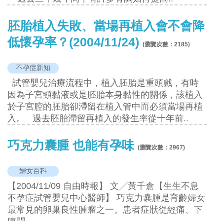
胚胎植入失敗、當場再植入會不會降
低懷孕率？(2004/11/24)
(瀏覽次數：
2185
)
不孕症新知
試管嬰兒治療流程中，植入胚胎是重頭戲，有時
因為子宮頸黏液或是胚胎本身黏性的關係，該植入
於子宮腔的胚胎卻滯留在植入管中而必須當場再植
入。 過去胚胎滯留再植入的發生率從十年前..
巧克力囊腫 也能有孕味
(瀏覽次數：
2967
)
婦女百科
【2004/11/09 自由時報】 文╱黃千倉【生生不息
不孕症試管嬰兒中心醫師】 巧克力囊腫是育齡婦女
最常見的卵巢良性腫瘤之一。患者症狀從經痛、下