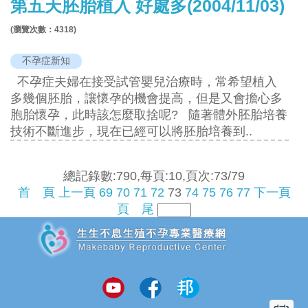
第五天胚胎植入 好處多(2004/11/03)
(瀏覽次數：
4318
)
不孕症新知
不孕症夫婦在接受試管嬰兒治療時，常希望植入
多幾個胚胎，讓懷孕的機會提高，但是又會擔心多
胞胎懷孕，此時該怎麼取捨呢? 隨著體外胚胎培養
技術不斷進步，現在已經可以將胚胎培養到..
總記錄數:790,每頁:10,頁次:73/79
首 頁
上一頁
69
70
71
72
73
74
75
76
77
下一頁
頁 尾
追加JS