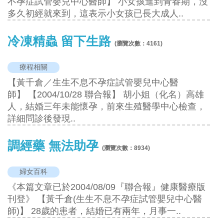
不孕症試管嬰兒中心醫師】 小女孩進到青春期，沒
多久初經就來到，這表示小女孩已長大成人..
冷凍精蟲 留下生路
(瀏覽次數：
4161
)
療程相關
【黃千倉／生生不息不孕症試管嬰兒中心醫
師】 【2004/10/28 聯合報】 胡小姐（化名）高雄
人，結婚三年未能懷孕，前來生殖醫學中心檢查，
詳細問診後發現..
調經藥 無法助孕
(瀏覽次數：
8934
)
婦女百科
《本篇文章已於2004/08/09『聯合報』健康醫療版
刊登》 【黃千倉(生生不息不孕症試管嬰兒中心醫
師)】 28歲的患者，結婚已有兩年，月事一..