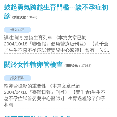
鼓起勇氣跨越生育門檻---談不孕症初
診
(瀏覽次數：
3426
)
婦女百科
詳述病情 搶搭生育列車 《本篇文章已於
2004/10/18『聯合報』健康醫療版刊登》 【黃千倉
／生生不息不孕症試管嬰兒中心醫師】 曾有一位3..
關於女性輸卵管檢查
(瀏覽次數：
17963
)
婦女百科
輸卵管攝影的重要性 《本篇文章已於
2004/04/16『臺灣日報』刊登》 【黃千倉(生生不
息不孕症試管嬰兒中心醫師)】 生育過程除了卵子
和精..