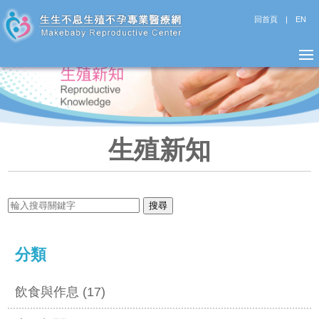
回首頁
|
EN
生殖新知
分類
飲食與作息 (17)