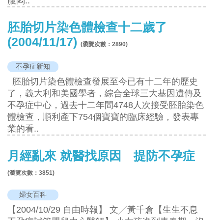
腹悶..
胚胎切片染色體檢查十二歲了
(2004/11/17)
(瀏覽次數：
2890
)
不孕症新知
胚胎切片染色體檢查發展至今已有十二年的歷史
了，義大利和美國學者，綜合全球三大基因遺傳及
不孕症中心，過去十二年間4748人次接受胚胎染色
體檢查，順利產下754個寶寶的臨床經驗，發表專
業的看..
月經亂來 就醫找原因 提防不孕症
(瀏覽次數：
3851
)
婦女百科
【2004/10/29 自由時報】 文╱黃千倉【生生不息