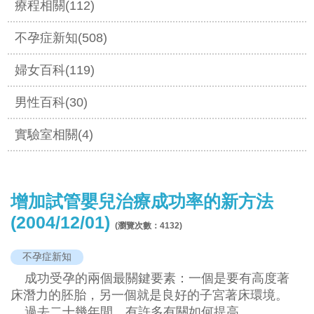
療程相關(112)
不孕症新知(508)
婦女百科(119)
男性百科(30)
實驗室相關(4)
增加試管嬰兒治療成功率的新方法
(2004/12/01)
(瀏覽次數：
4132
)
不孕症新知
成功受孕的兩個最關鍵要素：一個是要有高度著
床潛力的胚胎，另一個就是良好的子宮著床環境。
過去二十幾年間，有許多有關如何提高..