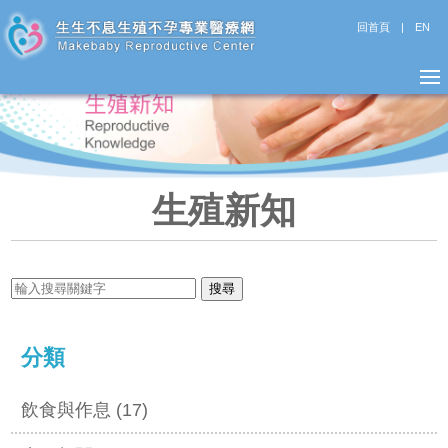
回首頁
|
EN
生殖新知
分類
飲食與作息 (17)