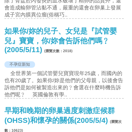
除了骨盆腔內發炎的血水破壞了精卵的品質外，還
會造成輸卵管沾黏不通，嚴重的還會在卵巢上發展
成子宮內膜異位瘤(俗稱巧..
如果你/妳的兒子、女兒是『試管嬰
兒』寶寶，你/妳會告訴他們嗎﹖
(2005/5/11)
(瀏覽次數：
2018
)
不孕症新知
全世界第一個試管嬰兒寶寶現年25歲，而國內的
也有20歲了。如果你/妳是他們的父母親，以後會告
訴他們是如何被製造出來的﹖會選在什麼時機告訴
他們呢﹖ 英國倫敦有學..
早期和晚期的卵巢過度刺激症候群
(OHSS)和懷孕的關係(2005/5/4)
(瀏覽次
數：
10623
)