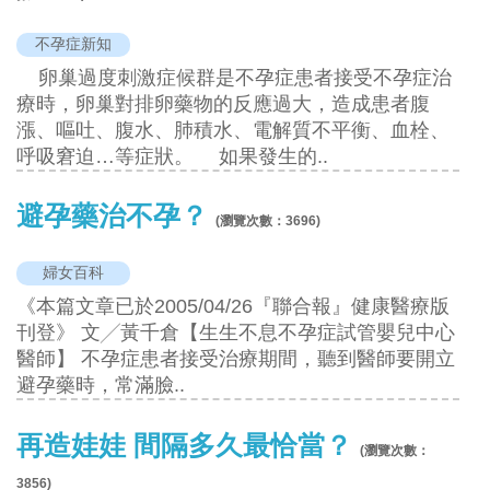
不孕症新知
卵巢過度刺激症候群是不孕症患者接受不孕症治
療時，卵巢對排卵藥物的反應過大，造成患者腹
漲、嘔吐、腹水、肺積水、電解質不平衡、血栓、
呼吸窘迫…等症狀。 如果發生的..
避孕藥治不孕？
(瀏覽次數：
3696
)
婦女百科
《本篇文章已於2005/04/26『聯合報』健康醫療版
刊登》 文╱黃千倉【生生不息不孕症試管嬰兒中心
醫師】 不孕症患者接受治療期間，聽到醫師要開立
避孕藥時，常滿臉..
再造娃娃 間隔多久最恰當？
(瀏覽次數：
3856
)