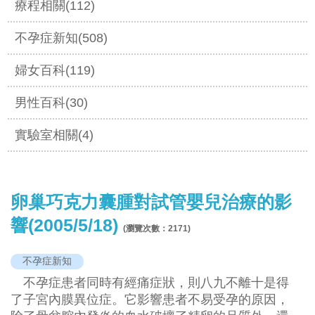
療程相關(112)
不孕症新知(508)
婦女百科(119)
男性百科(30)
實驗室相關(4)
卵巢巧克力囊腫對試管嬰兒治療的影
響(2005/5/18)
(瀏覽次數：
2171
)
不孕症新知
不孕症患者同時有經痛症狀，則八九不離十是得
了子宮內膜異位症。它影響患者不易受孕的原因，