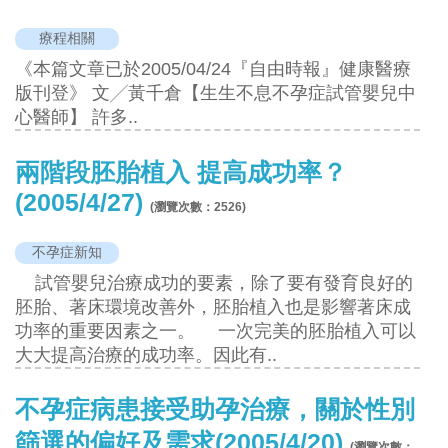
療程相關
《本篇文章已於2005/04/24『自由時報』健康醫療
版刊登》 文╱黃千倉【生生不息不孕症試管嬰兒中
心醫師】 許多..
兩階段胚胎植入 提高成功率？
(2005/4/27)
(瀏覽次數：
2526
)
不孕症新知
試管嬰兒治療成功的要素，除了要有發育良好的
胚胎、著床環境改善外，胚胎植入也是影響著床成
功率的重要因素之一。 一次完美的胚胎植入可以
大大提高治療的成功率。因此有..
不孕症病患接受助孕治療，關於性別
篩選的偏好及需求(2005/4/20)
(瀏覽次數：