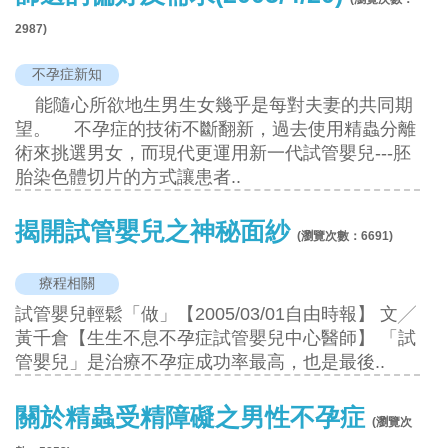
2987
)
不孕症新知
能隨心所欲地生男生女幾乎是每對夫妻的共同期
望。 不孕症的技術不斷翻新，過去使用精蟲分離
術來挑選男女，而現代更運用新一代試管嬰兒---胚
胎染色體切片的方式讓患者..
揭開試管嬰兒之神秘面紗
(瀏覽次數：
6691
)
療程相關
試管嬰兒輕鬆「做」【2005/03/01自由時報】 文╱
黃千倉【生生不息不孕症試管嬰兒中心醫師】 「試
管嬰兒」是治療不孕症成功率最高，也是最後..
關於精蟲受精障礙之男性不孕症
(瀏覽次