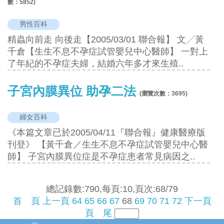
數：
5852
)
男性百科
精蟲向前走 向後走【2005/03/01 聯合報】 文╱黃
千倉【生生不息不孕症試管嬰兒中心醫師】 一對上
了年紀的不孕症夫婦，結婚六年多才來生殖..
子宮內膜異位 助孕二法
(瀏覽次數：
3695
)
婦女百科
《本篇文章已於2005/04/11『聯合報』健康醫療版
刊登》 【黃千倉／生生不息不孕症試管嬰兒中心醫
師】 子宮內膜異位症是不孕症患者常見病因之..
總記錄數:790,每頁:10,頁次:68/79
首 頁
上一頁
64
65
66
67
68
69
70
71
72
下一頁
頁 尾