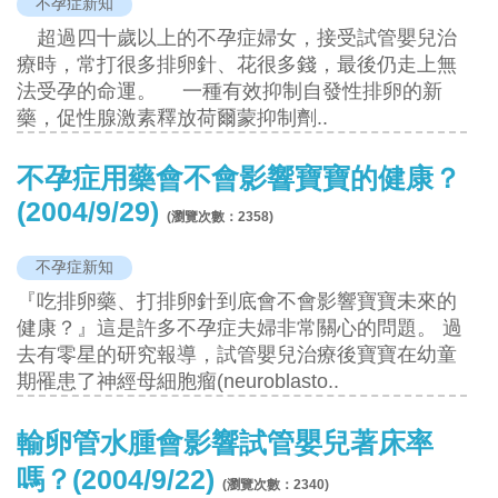
不孕症新知
超過四十歲以上的不孕症婦女，接受試管嬰兒治
療時，常打很多排卵針、花很多錢，最後仍走上無
法受孕的命運。 一種有效抑制自發性排卵的新
藥，促性腺激素釋放荷爾蒙抑制劑..
不孕症用藥會不會影響寶寶的健康？
(2004/9/29)
(瀏覽次數：
2358
)
不孕症新知
『吃排卵藥、打排卵針到底會不會影響寶寶未來的
健康？』這是許多不孕症夫婦非常關心的問題。 過
去有零星的研究報導，試管嬰兒治療後寶寶在幼童
期罹患了神經母細胞瘤(neuroblasto..
輸卵管水腫會影響試管嬰兒著床率
嗎？(2004/9/22)
(瀏覽次數：
2340
)