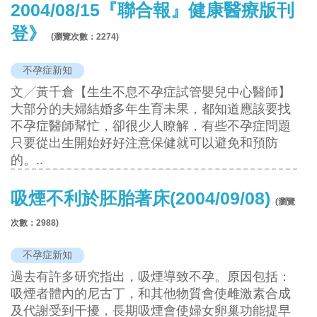
2004/08/15『聯合報』健康醫療版刊
登》
(瀏覽次數：
2274
)
不孕症新知
文╱黃千倉【生生不息不孕症試管嬰兒中心醫師】
大部分的夫婦結婚多年生育未果，都知道應該要找
不孕症醫師幫忙，卻很少人瞭解，有些不孕症問題
只要從出生開始好好注意保健就可以避免和預防
的。..
吸煙不利於胚胎著床(2004/09/08)
(瀏覽
次數：
2988
)
不孕症新知
過去有許多研究指出，吸煙導致不孕。原因包括：
吸煙者體內的尼古丁，和其他物質會使雌激素合成
及代謝受到干擾，長期吸煙會使婦女卵巢功能提早