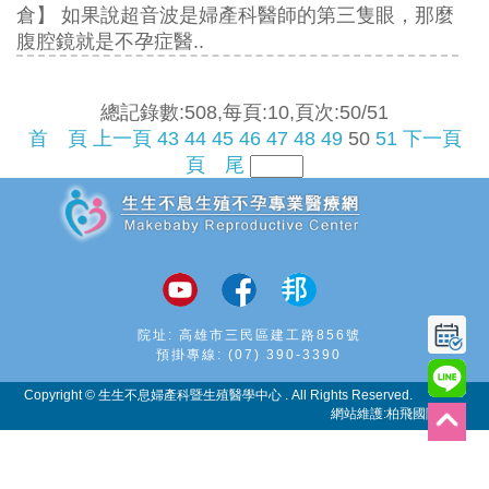
倉】 如果說超音波是婦產科醫師的第三隻眼，那麼
腹腔鏡就是不孕症醫..
總記錄數:508,每頁:10,頁次:50/51
首 頁
上一頁
43
44
45
46
47
48
49
50
51
下一頁
頁 尾
追加JS
院址: 高雄市三民區建工路856號
預掛專線:
(07) 390-3390
Copyright © 生生不息婦產科暨生殖醫學中心 . All Rights Reserved.
網站維護:
柏飛國際科技