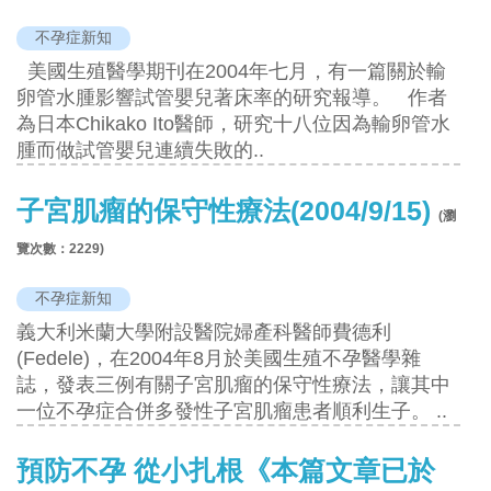
不孕症新知
美國生殖醫學期刊在2004年七月，有一篇關於輸
卵管水腫影響試管嬰兒著床率的研究報導。 作者
為日本Chikako Ito醫師，研究十八位因為輸卵管水
腫而做試管嬰兒連續失敗的..
子宮肌瘤的保守性療法(2004/9/15)
(瀏
覽次數：
2229
)
不孕症新知
義大利米蘭大學附設醫院婦產科醫師費德利
(Fedele)，在2004年8月於美國生殖不孕醫學雜
誌，發表三例有關子宮肌瘤的保守性療法，讓其中
一位不孕症合併多發性子宮肌瘤患者順利生子。 ..
預防不孕 從小扎根《本篇文章已於