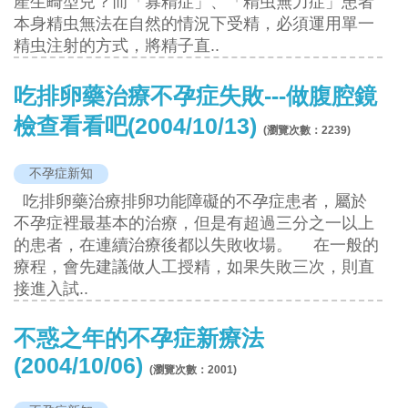
產生畸型兒？而「寡精症」、「精虫無力症」患者
本身精虫無法在自然的情況下受精，必須運用單一
精虫注射的方式，將精子直..
吃排卵藥治療不孕症失敗---做腹腔鏡
檢查看看吧(2004/10/13)
(瀏覽次數：
2239
)
不孕症新知
吃排卵藥治療排卵功能障礙的不孕症患者，屬於
不孕症裡最基本的治療，但是有超過三分之一以上
的患者，在連續治療後都以失敗收場。 在一般的
療程，會先建議做人工授精，如果失敗三次，則直
接進入試..
不惑之年的不孕症新療法
(2004/10/06)
(瀏覽次數：
2001
)