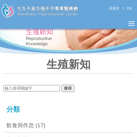
回首頁
|
EN
生殖新知
分類
飲食與作息 (17)