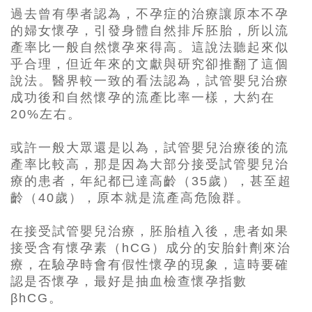
過去曾有學者認為，不孕症的治療讓原本不孕
的婦女懷孕，引發身體自然排斥胚胎，所以流
產率比一般自然懷孕來得高。這說法聽起來似
乎合理，但近年來的文獻與研究卻推翻了這個
說法。醫界較一致的看法認為，試管嬰兒治療
成功後和自然懷孕的流產比率一樣，大約在
20%左右。
或許一般大眾還是以為，試管嬰兒治療後的流
產率比較高，那是因為大部分接受試管嬰兒治
療的患者，年紀都已達高齡（35歲），甚至超
齡（40歲），原本就是流產高危險群。
在接受試管嬰兒治療，胚胎植入後，患者如果
接受含有懷孕素（hCG）成分的安胎針劑來治
療，在驗孕時會有假性懷孕的現象，這時要確
認是否懷孕，最好是抽血檢查懷孕指數
βhCG。