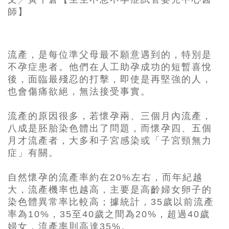
師】
流產，是每位準父母最不願意遇到的，特別是
不孕症患者。他們在人工助孕成功的短暫喜悅
後，面臨最殘忍的打擊，即使是再堅強的人，
也會傷痛欲絕，無法接受事實。
流產的原因很多，若懷孕兩、三個月內流產，
八成是胚胎染色體出了問題，而懷孕四、五個
月才流產者，大多和子宮感染或「子宮頸無力
症」有關。
自然懷孕的流產率約在20%左右，而年紀越
大，流產機率也越高，主要是高齡婦女卵子的
染色體異常率比較高；據統計，35歲以前流產
率為10%，35至40歲之間為20%，超過40歲
婦女，流產率則高達35%。