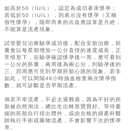
如高於50（IU/L），認定為成功著床懷孕；
若低於50（IU/L），則表示沒有懷孕（又稱
假性懷孕），隨即而來的出血應該算是月經，
不能算是流產現象。
試管嬰兒治療驗孕成功後，配合安胎治療，胚
囊會以每星期增加一公分直徑的速度成長，正
常情形下，在驗孕確認懷孕後一周，應可看到
一公分的胚囊，兩周後為兩公分，到驗孕後的
三、四周應可見到早期胚胎心跳的現象。若非
如此，可以間隔48小時抽血檢查兩次懷孕指
數，就可診斷是否早期流產。
倘若不幸流產，不必太過難過，因為不好的胚
胎被自然淘汰，總比生出畸形寶寶好。等待萎
縮的胚胎自行排出體外，或由合格的婦產科醫
師執行手術或藥物流產，不會影響下次的懷孕
率。