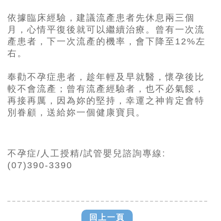
依據臨床經驗，建議流產患者先休息兩三個
月，心情平復後就可以繼續治療。曾有一次流
產患者，下一次流產的機率，會下降至12%左
右。
奉勸不孕症患者，趁年輕及早就醫，懷孕後比
較不會流產；曾有流產經驗者，也不必氣餒，
再接再厲，因為妳的堅持，幸運之神肯定會特
別眷顧，送給妳一個健康寶貝。
不孕症/人工授精/試管嬰兒諮詢專線:
(07)390-3390
回上一頁