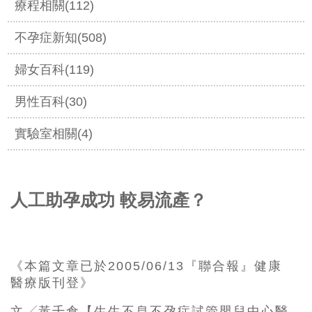
療程相關(112)
不孕症新知(508)
婦女百科(119)
男性百科(30)
實驗室相關(4)
人工助孕成功 較易流產？
《本篇文章已於2005/06/13『聯合報』健康
醫療版刊登》
文╱黃千倉【生生不息不孕症試管嬰兒中心醫