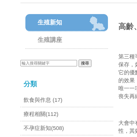
生殖新知
高齡、
生殖講座
第三種
保存，
它的優
的效果
分類
唯一一
喪失再
飲食與作息 (17)
療程相關(112)
大會中
不孕症新知(508)
性，其