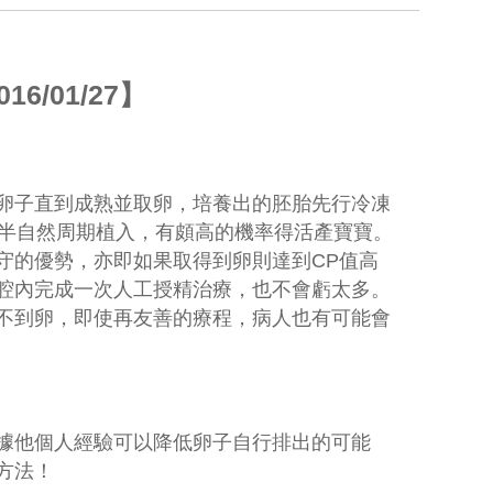
/01/27】
卵子直到成熟並取卵，培養出的胚胎先行冷凍
待半自然周期植入，有頗高的機率得活產寶寶。
守的優勢，亦即如果取得到卵則達到CP值高
腔內完成一次人工授精治療，也不會虧太多。
不到卵，即使再友善的療程，病人也有可能會
據他個人經驗可以降低卵子自行排出的可能
方法！