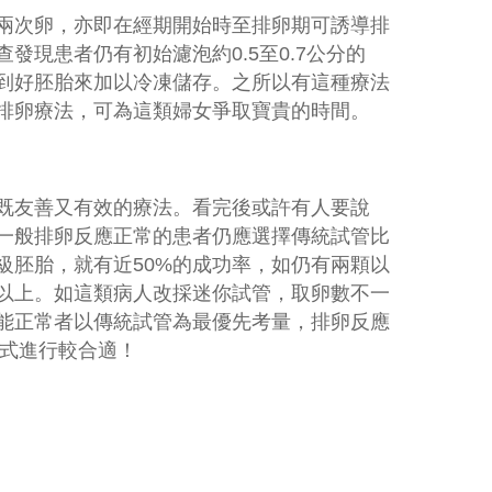
兩次卵，亦即在經期開始時至排卵期可誘導排
現患者仍有初始濾泡約0.5至0.7公分的
到好胚胎來加以冷凍儲存。之所以有這種療法
排卵療法，可為這類婦女爭取寶貴的時間。
既友善又有效的療法。看完後或許有人要說
一般排卵反應正常的患者仍應選擇傳統試管比
級胚胎，就有近50%的成功率，如仍有兩顆以
以上。如這類病人改採迷你試管，取卵數不一
能正常者以傳統試管為最優先考量，排卵反應
方式進行較合適！