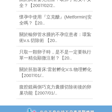
全？【2007/02/2..
懷孕中使用『立克醣』(Metformin)安
全嗎？【20..
關於輸卵管水腫的不孕症患者：環紮
術v.s.切除術 【20..
只取一顆卵子時，是不是一定要執行
單一精虫顯微注射？【20..
關於胚胎著床:雷射孵化V.S.物理孵化
【2007/01/..
腹腔鏡兩側巧克力囊腫切除術後的卵
巢功能【2007/01/..
追加JS