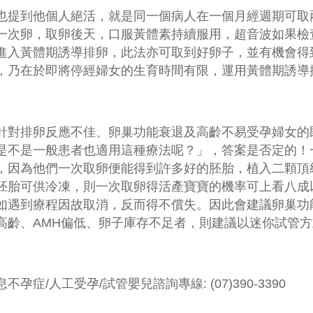
也提到他個人絕活，就是同一個病人在一個月經週期可取
一次卵，取卵後天，口服黃體素持續服用，超音波如果檢查發
進入黃體期誘導排卵，此法亦可取到好卵子，並有機會得
，乃在於即將停經婦女的生育時間有限，運用黃體期誘導
針對排卵反應不佳、卵巢功能衰退及高齡不易受孕婦女的
是不是一般患者也適用這種療法呢？」，答案是否定的！
，因為他們一次取卵便能得到許多好的胚胎，植入二顆頂
胚胎可供冷凍，則一次取卵得活產寶寶的機率可上看八成
如遇到療程因故取消，反而得不償失。因此會建議卵巢功
高齡、AMH偏低、卵子庫存不足者，則建議以迷你試管
不孕症/人工受孕/試管嬰兒諮詢專線: (07)390-3390