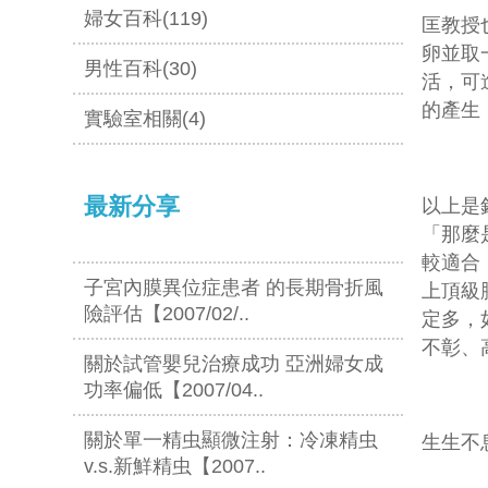
婦女百科(119)
匡教授
卵並取
男性百科(30)
活，可
的產生
實驗室相關(4)
最新分享
以上是
「那麼
較適合
子宮內膜異位症患者 的長期骨折風
上頂級
險評估【2007/02/..
定多，
不彰、
關於試管嬰兒治療成功 亞洲婦女成
功率偏低【2007/04..
關於單一精虫顯微注射：冷凍精虫
生生不息
v.s.新鮮精虫【2007..