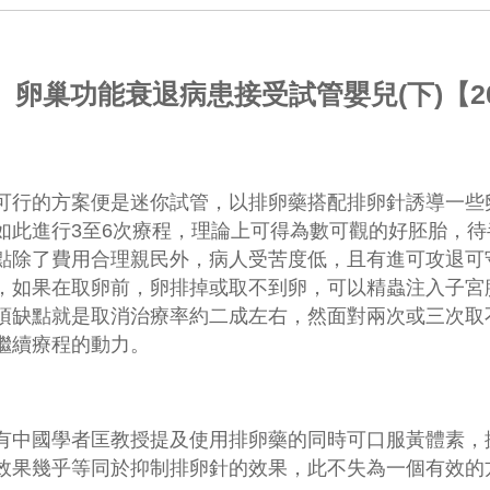
卵巢功能衰退病患接受試管嬰兒(下)【2016
可行的方案便是迷你試管，以排卵藥搭配排卵針誘導一些
如此進行3至6次療程，理論上可得為數可觀的好胚胎，
點除了費用合理親民外，病人受苦度低，且有進可攻退可
，如果在取卵前，卵排掉或取不到卵，可以精蟲注入子宮
項缺點就是取消治療率約二成左右，然面對兩次或三次取
繼續療程的動力。
有中國學者匡教授提及使用排卵藥的同時可口服黃體素，
效果幾乎等同於抑制排卵針的效果，此不失為一個有效的