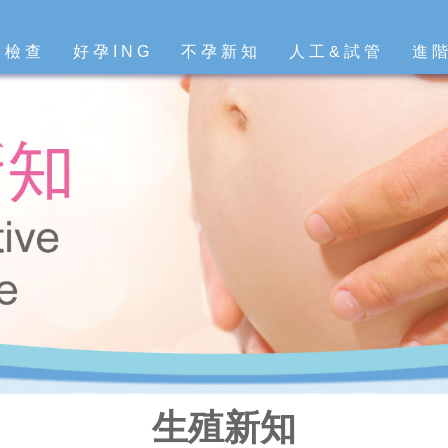
孕檢查
好孕ING
不孕新知
人工&試管
進
生殖新知