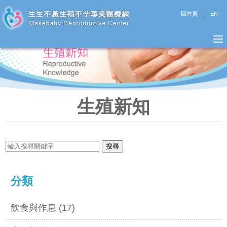
回首頁
|
EN
生殖新知
分類
飲食與作息 (17)