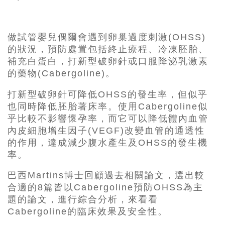
做試管嬰兒偶爾會遇到卵巢過度刺激(OHSS)
的狀況，預防處置
包括
終止療程、冷凍胚胎、
補充白蛋白，打新型破卵針或口服降泌乳激素
的藥物(Cabergoline)。
打新型破卵針可降低OHSS的發生率
，
但似乎
也
同時
降低胚胎著床率。使用Cabergoline似
乎比較不影響懷孕率，而它可以降低體內血管
內皮細胞增生因子(VEGF)改變血管的通透性
的作用，達成減少腹水產生及OHSS的發生機
率。
巴西Martins博士回顧過去相關論文，選出較
合適的8篇皆以Cabergoline預防OHSS為主
題的論文，進行綜合分析，來看看
Cabergoline的臨床效果及安全性。