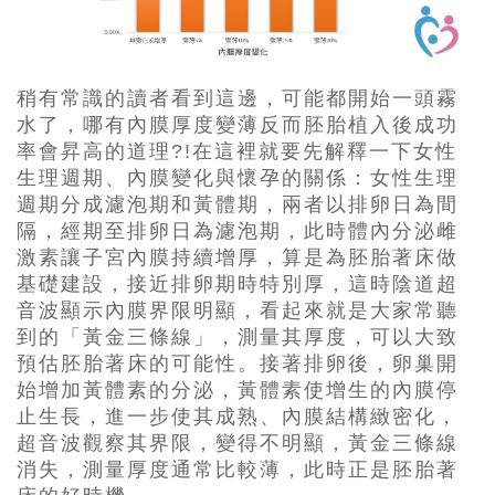
稍有常識的讀者看到這邊，可能都開始一頭霧
水了，哪有內膜厚度變薄反而胚胎植入後成功
率會昇高的道理?!在這裡就要先解釋一下女性
生理週期、內膜變化與懷孕的關係：女性生理
週期分成濾泡期和黃體期，兩者以排卵日為間
隔，經期至排卵日為濾泡期，此時體內分泌雌
激素讓子宮內膜持續增厚，算是為胚胎著床做
基礎建設，接近排卵期時特別厚，這時陰道超
音波顯示內膜界限明顯，看起來就是大家常聽
到的「
黃金三條線」，測量其厚度，可以大致
預估胚胎著床的可能性。接著排卵後，卵巢開
始增加黃體素的分泌，黃體素使增生的內膜停
止生長，進一步使其成熟、內膜結構緻密化，
超音波觀察其界限，變得不明顯，黃金三條線
消失，測量厚度通常比較薄，此時正是胚胎著