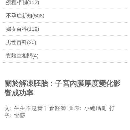
療程相關(112)
不孕症新知(508)
婦女百科(119)
男性百科(30)
實驗室相關(4)
關於解凍胚胎：子宮內膜厚度變化影
響成功率
文
:
生生不息黃千倉醫師
圖表
:
小編瑀珊
打
字
:
恆慈