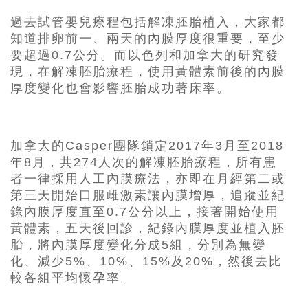
過去試管嬰兒療程包括解凍胚胎植入，大家都
知道排卵前一、兩天的內膜厚度很重要，至少
要超過0.7公分。而以色列和加拿大的研究發
現，在解凍胚胎療程，使用黃體素前後的內膜
厚度變化也會影響胚胎成功著床率。
加拿大的Casper團隊鎖定2017年3月至2018
年8月，共274人次的解凍胚胎療程，所有患
者一律採用人工內膜療法，亦即在月經第二或
第三天開始口服雌激素讓內膜增厚，追蹤並紀
錄內膜厚度直至0.7公分以上，接著開始使用
黃體素，五天後回診，紀錄內膜厚度並植入胚
胎，將內膜厚度變化分成5組，分別為無變
化、減少5%、10%、15%及20%，然後去比
較各組平均懷孕率。