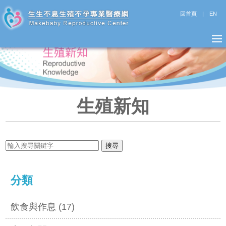
回首頁
|
EN
生殖新知
分類
飲食與作息 (17)