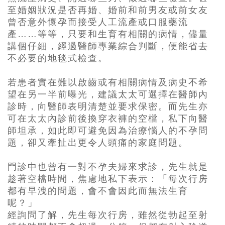
至婚姻狀況是否再婚、婚前和前男友或前女友
曾否意外懷孕而接受人工流產或口服藥流
產……等等，只要和生育有相關的病情，儘量
講個仔細，經過醫師專業綜合判斷，便能省去
不必要的地毯式檢查。
若患者實在難以啟齒或有相關病情及病史不希
望在另一半前曝光，建議太太可選擇在醫師內
診時，向醫師表明清楚並要求保密。而先生亦
可在太太內診前後換穿衣褲的空檔，私下向醫
師坦承，如此即可避免因為治療惱人的不孕問
題，卻又牽扯出更令人頭痛的家庭問題。
門診中也曾有一對不孕夫婦來求診，先生就是
趁著空檔時間，焦慮地私下表示：「每次行房
都有早洩的問題，會不會因此而無法生育
呢？」
經詢問了解，先生每次行房，雖然從勃起至射