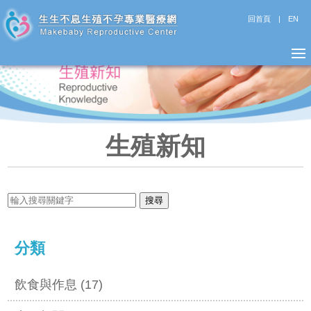
回首頁
|
EN
生殖新知
分類
飲食與作息 (17)