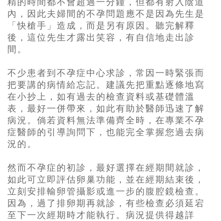
精的時間都不會超過一分鐘，但都有射入陰道
內，因此夫婦間的不孕問題應不是因為先生是
「快槍手」造成，而是另有原因。聽完解釋
後，這位先生才露出笑容，有自信地走出診
間。
不少患者到不孕症中心求診，常因一時緊張而
把要講的病情給忘記。建議先把重點逐條地寫
在小抄上，如有過去的檢查資料或基礎體溫
表，最好一併帶來，如此有助於醫師迅速了解
病況。倘若資料無法準備齊全時，在專業不孕
症醫師的引導詢問下，也能完全掌握您過去病
況的。
然而不孕症的初診，最好選擇在經期間就診，
如此可立即評估卵巢功能，並在經期結束後，
立刻安排輸卵管攝影或進一步的腹腔鏡檢查。
因為，過了排卵期再就診，有些檢查必須延宕
至下一次經期時才能執行。病況提供得越詳