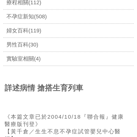
療程相關(112)
不孕症新知(508)
婦女百科(119)
男性百科(30)
實驗室相關(4)
詳述病情 搶搭生育列車
《本篇文章已於2004/10/18『聯合報』健康
醫療版刊登》
【黃千倉／生生不息不孕症試管嬰兒中心醫