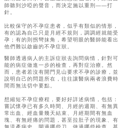
師聽到沙啞的聲音，而決定施以重刑——打
針。
比較保守的不孕症患者，似乎有類似的情形，
有的認為自己只是月經不規則，調調經就能受
孕；有的則拐彎抹角，希望明眼的醫師能看出
他們難以啟齒的不孕症狀。
醫師透過病人的主訴症狀去詢問病情，針對可
能的病症做進一步的檢查，再對症治療。然
而，患者若沒有開門見山要求不孕的診療，並
說明自己的問題所在，往往讓醫病兩者浪費時
間而無法切中要點。
想縮短不孕症療程，要好好詳述病情，包括：
嘗試懷孕已有多久時間、月經的週期、有無異
常出血、經血量幾天結束、月經期間有無血
塊、有無經痛的問題，甚至拉肚子的現象、有
無流產病史、開過哪些刀、做過哪些檢查。甚