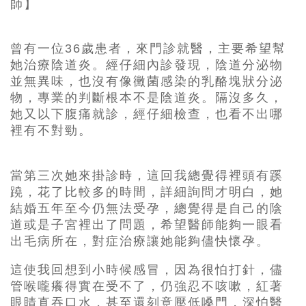
師】
曾有一位36歲患者，來門診就醫，主要希望幫
她治療陰道炎。經仔細內診發現，陰道分泌物
並無異味，也沒有像黴菌感染的乳酪塊狀分泌
物，專業的判斷根本不是陰道炎。隔沒多久，
她又以下腹痛就診，經仔細檢查，也看不出哪
裡有不對勁。
當第三次她來掛診時，這回我總覺得裡頭有蹊
蹺，花了比較多的時間，詳細詢問才明白，她
結婚五年至今仍無法受孕，總覺得是自己的陰
道或是子宮裡出了問題，希望醫師能夠一眼看
出毛病所在，對症治療讓她能夠儘快懷孕。
這使我回想到小時候感冒，因為很怕打針，儘
管喉嚨癢得實在受不了，仍強忍不咳嗽，紅著
眼睛直吞口水，甚至還刻意壓低嗓門，深怕醫