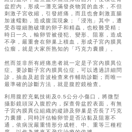
盆腔內，形成一灘充滿發炎物質的血水，不但
刺激子宮收縮，引發經痛，而且也會刺激直腸
加速蠕動，造成腹瀉現象；「浸泡」其中，遭
受吞噬細胞破壞的卵子和精蟲，也較難受精；
時日一久，輸卵管被侵犯、變形、阻塞，造成
不孕，嚴重會在卵巢上積血，形成子宮內膜異
位瘤，就是大家所熟知的「巧克力囊腫」。
然而並非所有經痛患者就一定是子宮內膜異位
症。要診斷子宮內膜異位症，可以透過詳細問
診，抽血及超音波檢查來作輔助診斷；而唯一
最準確的診斷方法，就是腹腔鏡檢查。
利用腹腔充氣技術及0.5公分小傷口，將微型
攝影鏡頭深入腹腔內，探查骨盆腔表面，有無
子宮內膜異位組織的縱跡及卵巢是否長了巧克
力囊腫，同時評估輸卵管是否沾黏及阻塞不
通，依病況嚴重情形分成輕、中、重等三種程