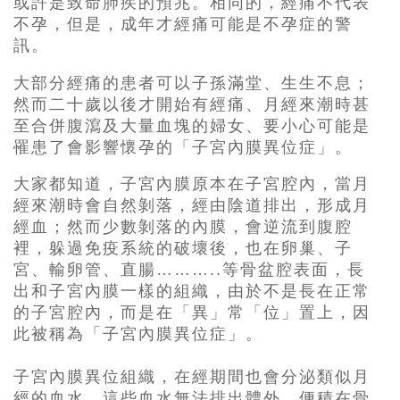
或許是致命肺疾的預兆。相同的，經痛不代表
不孕，但是，成年才經痛可能是不孕症的警
訊。
大部分經痛的患者可以子孫滿堂、生生不息；
然而二十歲以後才開始有經痛、月經來潮時甚
至合併腹瀉及大量血塊的婦女、要小心可能是
罹患了會影響懷孕的「子宮內膜異位症」。
大家都知道，子宮內膜原本在子宮腔內，當月
經來潮時會自然剝落，經由陰道排出，形成月
經血；然而少數剝落的內膜，會逆流到腹腔
裡，躲過免疫系統的破壞後，也在卵巢、子
宮、輸卵管、直腸………..等骨盆腔表面，長
出和子宮內膜一樣的組織，由於不是長在正常
的子宮腔內，而是在「異」常「位」置上，因
此被稱為「子宮內膜異位症」。
子宮內膜異位組織，在經期間也會分泌類似月
經的血水，這些血水無法排出體外，便積在骨