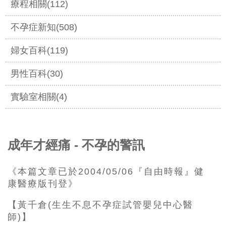
療程相關(112)
不孕症新知(508)
婦女百科(119)
男性百科(30)
實驗室相關(4)
成年才經痛 - 不孕的警訊
《本篇文章已於2004/05/06『自由時報』健
康醫療版刊登》
【黃千倉(生生不息不孕症試管嬰兒中心醫
師)】