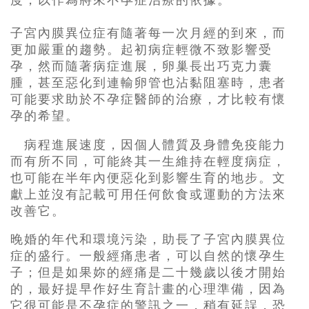
度，以作為將來不孕症治療的依據。
子宮內膜異位症有隨著每一次月經的到來，而
更加嚴重的趨勢。起初病症輕微不致影響受
孕，然而隨著病症進展，卵巢長出巧克力囊
腫，甚至惡化到連輸卵管也沾黏阻塞時，患者
可能要求助於不孕症醫師的治療，才比較有懷
孕的希望。
病程進展速度，因個人體質及身體免疫能力
而有所不同，可能終其一生維持在輕度病症，
也可能在半年內便惡化到影響生育的地步。文
獻上並沒有記載可用任何飲食或運動的方法來
改善它。
晚婚的年代和環境污染，助長了子宮內膜異位
症的盛行。一般經痛患者，可以自然的懷孕生
子；但是如果妳的經痛是二十幾歲以後才開始
的，最好提早作好生育計畫的心理準備，因為
它很可能是不孕症的警訊之一，稍有延誤，恐