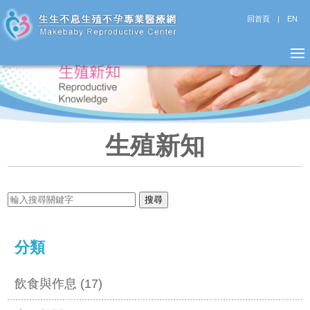
回首頁
|
EN
生殖新知
分類
飲食與作息 (17)