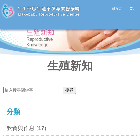
回首頁
|
EN
生殖新知
分類
飲食與作息 (17)