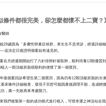
似條件都很完美，卻怎麼都懷不上二寶？
倉醫師
29歲因為「多囊性卵巢症候群」來生生不息求診，
經過詳細
——
這決定日後證明個案始有遠見的。
在月經週期開始打了六針排卵針後取卵，
順利培養13顆優質到
期植入一顆頂級胚胎很順利的便懷了第
一個寶貝。
後個案回診希望生第二個寶貝，
因為仍有12顆頂級胚胎的冷
太著床條件詳細檢查，發現子宮腔可能因產後調理不順，
造成輕
成功，萬一失敗再來考慮開刀。
我們複製第一胎的成功模式進行植入，
可惜幸運之神沒站在我