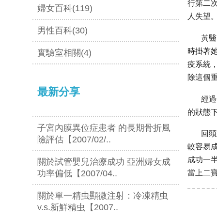
行第二
婦女百科(119)
人失望
男性百科(30)
黃醫師
時掛著
實驗室相關(4)
疫系統
除這個
最新分享
經過個
的狀態
子宮內膜異位症患者 的長期骨折風
回頭想
險評估【2007/02/..
較容易
成功一
關於試管嬰兒治療成功 亞洲婦女成
功率偏低【2007/04..
當上二
關於單一精虫顯微注射：冷凍精虫
v.s.新鮮精虫【2007..