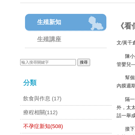
生殖新知
《看
生殖講座
文/黃千
陳小姐
管嬰兒
幫個案
分類
內膜週
飲食與作息 (17)
隔一年
外，
太
療程相關(112)
話一舉
不孕症新知(508)
接下來