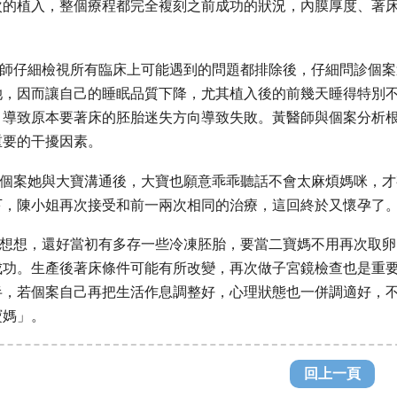
次的植入，整個療程都完全複刻之前成功的狀況，
內膜厚度、著
。
仔細檢視所有臨床上可能遇到的問題都排除後，
仔細問診個案
她，因而讓自己的睡眠品質下降，
尤其植入後的前幾天睡得特別
，
導致原本要著床的胚胎迷失方向導致失敗。
黃醫師與個案分析
重要的干擾因素。
案她與大寶溝通後，大寶也願意乖乖聽話不會太麻煩媽咪，
才
下，
陳小姐再次接受和前一兩次相同的治療，這回終於又懷孕了
想，還好當初有多存一些冷凍胚胎，
要當二寶媽不用再次取卵
成功。生產後著床條件可能有所改變，
再次做子宮鏡檢查也是重
半，若個案自己再把生活作息調整好，
心理狀態也一併調適好，
寶媽」。
回上一頁