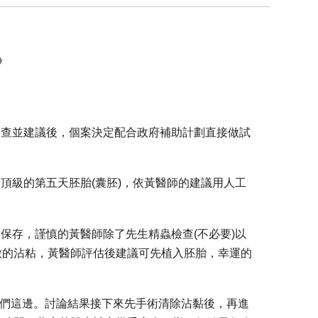
》
檢查並建議後，
個案決定配合政府補助計劃直接做試
頂級的第五天胚胎(囊胚)，
依黃醫師的建議用人工
凍保存，
謹慎的黃醫師除了先生精蟲檢查(不必要)以
微的沾粘，黃醫師評估後建議可先植入胚胎，
幸運的
們這邊。討論結果接下來先手術清除沾黏後，
再進