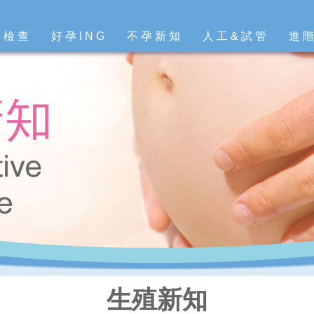
孕檢查
好孕ING
不孕新知
人工&試管
進
生殖新知