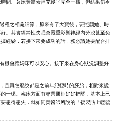
床時間、著床黃體素補充幾乎完全一樣，
但結果仍令
過程之相關細節，原來有了大寶後，要照顧她、
時
不好。
其實經常性失眠會嚴重影響神經內分泌甚至免
根據經驗，若接下來要成功的話，
務必請她要配合排
有機會讓媽咪可以安心。接下來在身心狀況調整好
。
，且再怎麼說都是之前年紀輕時的胚胎，
相對來說
要的一環。臨床方面有專業醫師好好把關，
基本上已
不要患得患失，就如同黃醫師所說的「
複製貼上輕鬆