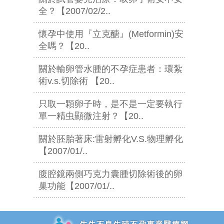
全？【2007/02/2..
懷孕中使用『立克醣』(Metformin)安
全嗎？【20..
關於輸卵管水腫的不孕症患者：環紮
術v.s.切除術 【20..
只取一顆卵子時，是不是一定要執行
單一精虫顯微注射？【20..
關於胚胎著床:雷射孵化V.S.物理孵化
【2007/01/..
腹腔鏡兩側巧克力囊腫切除術後的卵
巢功能【2007/01/..
追加JS