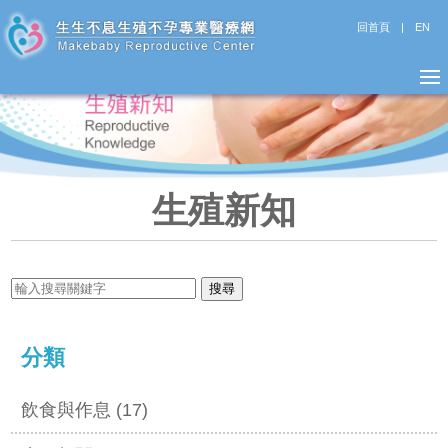
回首頁
|
EN
生殖新知
分類
飲食與作息 (17)