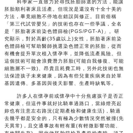
科學家一直致力於尋找胚胎篩選的方法，能讓
胚胎順利著床且活產。
但現況是還沒有十全十美的
方法，畢竟細胞不停地在錯誤與修正。
目前俗稱
「第三代試管嬰兒」的技術也存在一些爭議，全名
是「
胚胎著床前染色體篩檢(PGS/PGT-A)」。研
究顯示，
對於高齡(35歲以上)女性，
胚胎著床前染
色體篩檢可幫助醫師挑選染色體正常的胚胎，
從而
有機會提升單次植入懷孕率，並降低流產風險。
但
這個技術可能會浪費潛力胚胎(可能自我修復、
可能
細胞層不一致)、昂貴且耗費工時，
另外此技術也無
法保證孩子未來健康，
因為有些兒童疾病來自於單
基因遺傳、多基因與後天影響、
生產時缺氧等。
許多人在懷孕前或懷孕中十分焦慮孩子是否正
常健康，
但這件事就好比騎車過路口，當綠燈亮起
妳也有注意左右路況(
定期產檢和健康生活)，騎過
去幾乎都是安全的，
只有極為少數情況突然被撞(先
天異常)，且交通事故有輕有重(
有輕微影響功能、