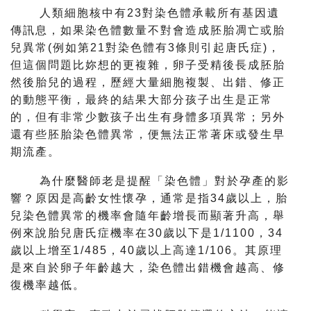
人類細胞核中有23對染色體承載所有基因遺
傳訊息，
如果染色體數量不對會造成胚胎凋亡或胎
兒異常(
例如第21對染色體有3條則引起唐氏症)，
但這個問題比妳想的更複雜，卵子受精後長成胚胎
然後胎兒的過程，
歷經大量細胞複製、出錯、修正
的動態平衡，
最終的結果大部分孩子出生是正常
的，
但有非常少數孩子出生有身體多項異常；
另外
還有些胚胎染色體異常，便無法正常著床或發生早
期流產。
為什麼醫師老是提醒「染色體」對於孕產的影
響？
原因是高齡女性懷孕，通常是指34歲以上，
胎
兒染色體異常的機率會隨年齡增長而顯著升高，
舉
例來說胎兒唐氏症機率在30歲以下是1/1100，
34
歲以上增至1/485，40歲以上高達1/106。
其原理
是來自於卵子年齡越大，染色體出錯機會越高、
修
復機率越低。