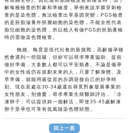
有攸關生存)。因此做胚胎篩檢及產前檢查時，
須了
解每種檢查的對象和準確度，
舉例來說羊膜穿刺檢
查的是染色體，無法檢查出單基因突變；
PGS檢查
的是胚胎滋養外胚層細胞的染色體，
不能全然代表
胎兒細胞的染色體，
所以植入有做PGS的胚胎產檢
時仍需做染色體檢查。
晚婚、晚育是現代社會的新挑戰，高齡備孕雖
然會遇到一些阻礙，
但妳可以尋求專業協助、提前
做好準備，大多數人都可以平安順產。
不論是備孕
中的女性或仍在規劃未來的人，只要了解身體、
及
早準備，就能用最從容的步調迎接自己的好孕時
刻。
現在若處在30-34歲還在尋覓對象發展事業的
女性朋友，
別擔憂，尋求專業生殖醫師評估，「冷
凍卵子」
可以提供妳一個解法，即使35-
45歲解凍
卵子受孕也可享有低風險染色體狀態。
回上一頁