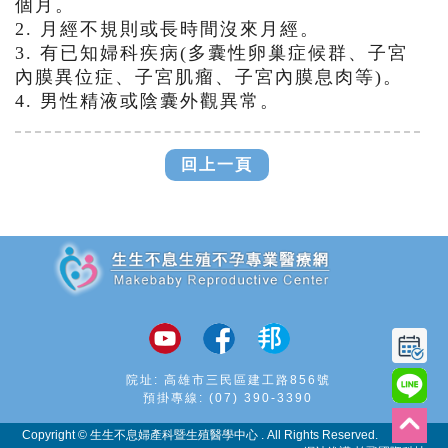
個月。
2. 月經不規則或長時間沒來月經。
3. 有已知婦科疾病(多囊性卵巢症候群、子宮
內膜異位症、子宮肌瘤、
子宮內膜息肉等)。
4. 男性精液或陰囊外觀異常。
回上一頁
追加JS
院址: 高雄市三民區建工路856號
預掛專線:
(07) 390-3390
Copyright © 生生不息婦產科暨生殖醫學中心 . All Rights Reserved.