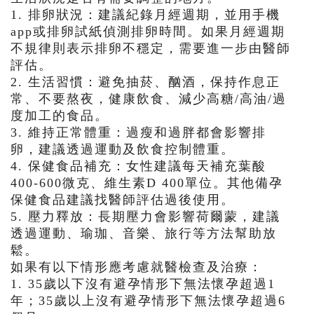
1. 排卵狀況：建議紀錄月經週期，
並用手機
app或排卵試紙偵測排卵時間。
如果月經週期
不規律則表示排卵不穩定，需要進一步由醫師
評估。
2. 生活習慣：避免抽菸、酗酒，保持作息正
常、不要熬夜，健康飲食、
減少高糖/高油/過
度加工的食品。
3. 維持正常體重：過瘦和過胖都會影響排
卵，
建議透過運動及飲食控制體重。
4. 保健食品補充：女性建議每天補充葉酸
400-600微克、
維生素D 400單位。其他備孕
保健食品建議找醫師評估過後使用。
5. 壓力釋放：長期壓力會影響荷爾蒙，建議
透過運動、瑜珈、音樂、
旅行等方法幫助放
鬆。
如果有以下情形應考慮就醫檢查及治療：
1. 35歲以下沒有避孕情形下無法懷孕超過1
年；
35歲以上沒有避孕情形下無法懷孕超過6