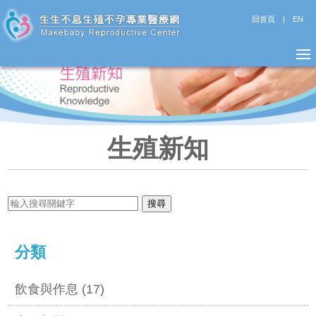
回首頁
|
EN
生殖新知
分類
飲食與作息 (17)